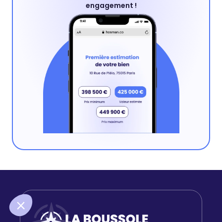
engagement !
Salut c'est nous...
les Cookies !
On a attendu d'être sûrs que le contenu de ce site
vous intéresse avant de vous déranger, mais on aimerait bien
vous accompagner pendant votre visite...
C'est OK pour vous ?
Pour modifier vos préférences par la suite, cliquez sur le lien
'Préférences de cookies' situé dans le pied de page.
Lire la politique de confidentialité
Consentements certifiés par
Non merci
Je choisis
OK pour moi