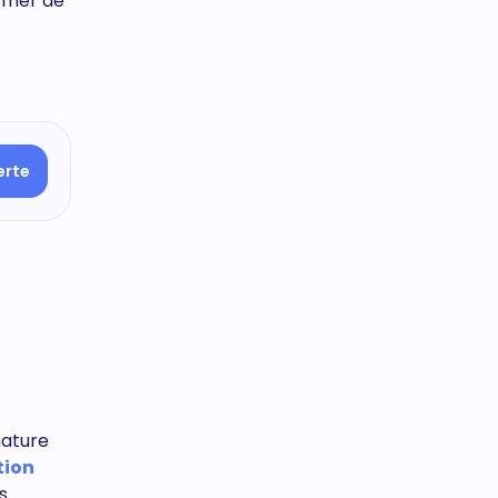
ormer de
erte
nature
tion
s.