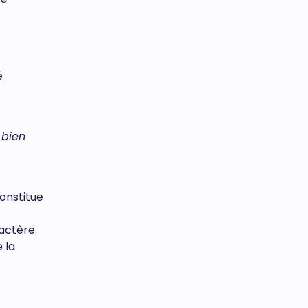
é
 bien
constitue
ractère
 la