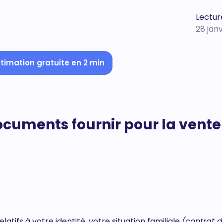
Lecture
28 jan
timation gratuite en 2 min
documents fournir pour la vente
atifs à votre identité, votre situation familiale
(contrat 