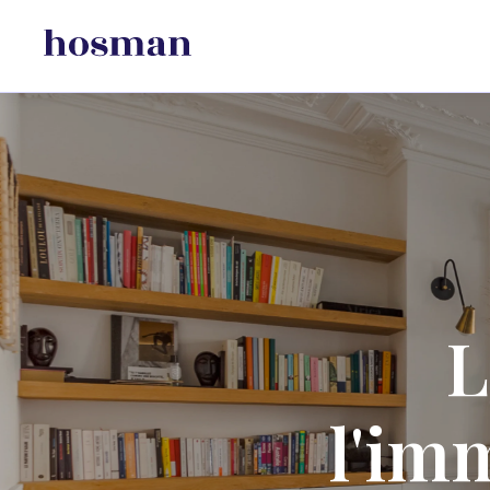
L
l'im