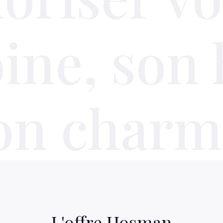
ine, son h
on charm
L'offre Hosman