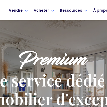
Vendre
Acheter
Ressources
À prop
e service dédié
mobilier d'excep