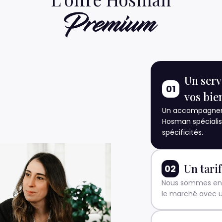
Un serv
01
vos bie
Un accompagneme
Hosman spécialis
Visite virtuelle
spécificités.
Un tarif
02
ails hauts de gammes
Nous sommes en 
le marché avec 
2%