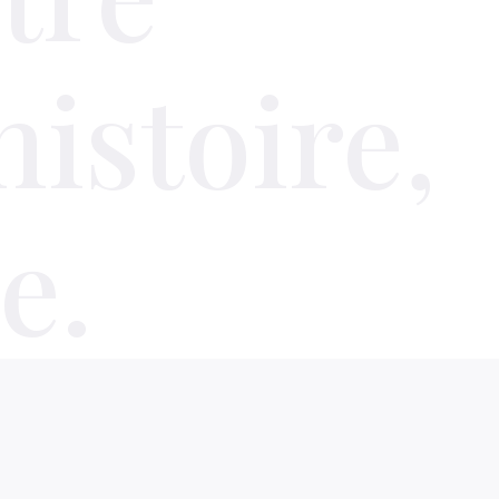
istoire,
e.