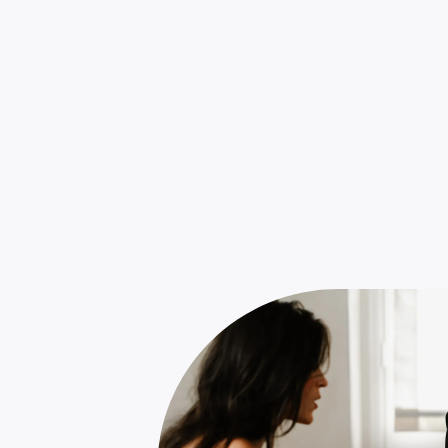
12 photos professionnelles
Diffusion de votre bien sur des port
Agence
traditionnelle
4%