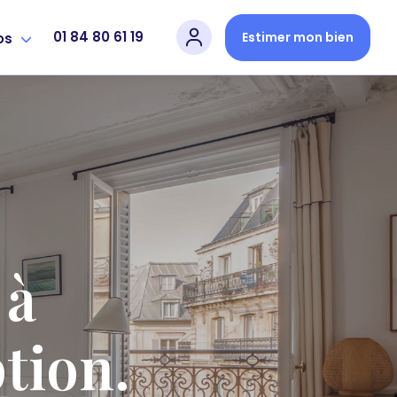
01 84 80 61 19
Estimer mon bien
os
 à
tion.