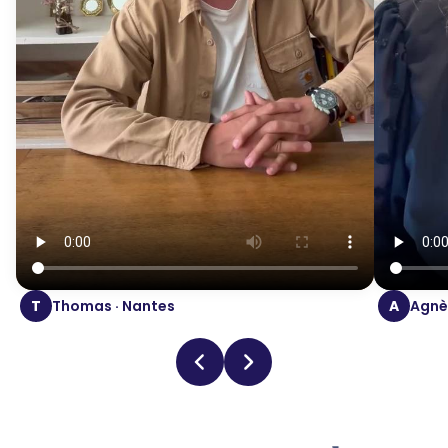
T
Thomas · Nantes
A
Agnès