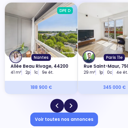
DPE D
Nantes
Paris 11e
Allée Beau Rivage, 44200
Rue Saint-Maur, 750
41 m²
2p
1c
9e ét.
29 m²
1p
0c
4e ét.
188 900 €
345 000 €
Voir toutes nos annonces