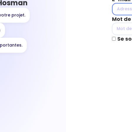
 Hosman
votre projet.
Mot de
s
Se so
portantes.