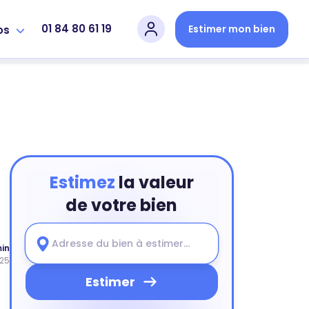
01 84 80 61 19
Estimer mon bien
os
Estimez
la valeur
de votre bien
min
025
Estimer