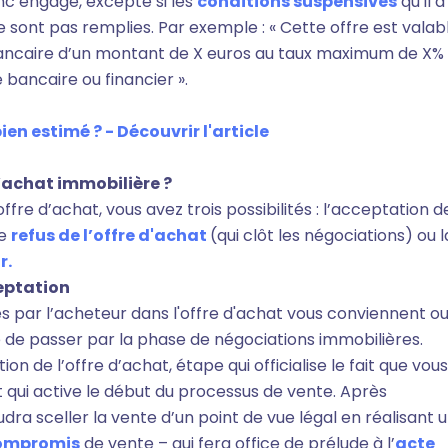
nc engagé, excepté si les
conditions suspensives
qu’il a
 sont pas remplies. Par exemple : « Cette offre est valab
bancaire d’un montant de X euros au taux maximum de X%
 bancaire ou financier ».
bien estimé ? - Découvrir l'article
d’achat immobilière ?
ffre d’achat, vous avez trois possibilités : l’acceptation d
le
refus de l’offre d'achat
(qui clôt les négociations) ou l
r.
ceptation
sés par l’acheteur dans l'offre d'achat vous conviennent o
tile de passer par la phase de négociations immobilières.
n de l’offre d’achat, étape qui officialise le fait que vous
qui active le début du processus de vente. Après
udra sceller la vente d’un point de vue légal en réalisant 
ompromis
de vente – qui fera office de prélude à l’
acte