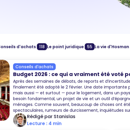
onseils d'achats
118
Le point juridique
55
La vie d'Hosma
Conseils d'achats
Budget 2026 : ce qui a vraiment été voté p
Après des semaines de débats, de reports et d’incertitude
finalement été adopté le 2 février. Une date importante 
mais aussi — et surtout — pour le logement, dans un pays o
besoin fondamental, un projet de vie et un outil d’épargn
ménages. Comme souvent, beaucoup de choses ont été d
spectaculaires, rumeurs de durcissement, inquiétudes sur 
locatif. Une fois le texte définitivement adopté, le const
Rédigé par Stanislas
plus rassurant qu’attendu. Trois sujets concentrent l’ess
Lecture : 4 min
immobilier en 2026 : le LMNP, le nouveau statut du bailleur 