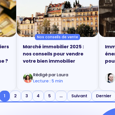
Nos conseils de vente
iers
Marché immobilier 2025 :
Imm
nos conseils pour vendre
éne
se ?
votre bien immobilier
pour
nov
Rédigé par Laura
Lecture : 5 min
1
2
3
4
5
...
Suivant
Dernier