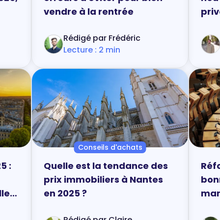
vendre à la rentrée
pri
Rédigé par Frédéric
Lecture : 2 min
Conseils d'achats
5 :
Quelle est la tendance des
Réf
prix immobiliers à Nantes
bon
lle
en 2025 ?
mar
Rédigé par Claire