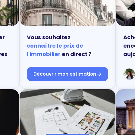
er
Vous souhaitez
Ache
connaître le prix de
enc
ves
l'immobilier
en direct ?
aujo
Découvrir mon estimation