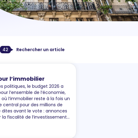
n
42
Rechercher un article
our l’immobilier
s politiques, le budget 2026 a
pour l’ensemble de l’économie,
ù l’immobilier reste à la fois un
e central pour des millions de
ites avant le vote : annonces
la fiscalité de l’investissement
at est plus nuancé, et sans doute
entiel des impacts pour le marché
privé, et les APL. Tour d’horizon,