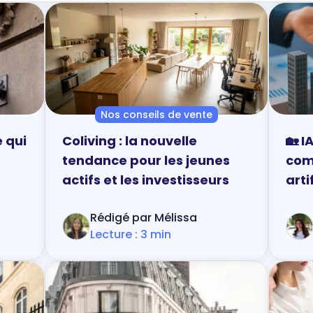
sans jargon inutile, avec un regard volontairement concre
Nos conseils de vente
e qui
Coliving : la nouvelle
🏡 I
tendance pour les jeunes
com
actifs et les investisseurs
arti
ven
Rédigé par Mélissa
Lecture : 3 min