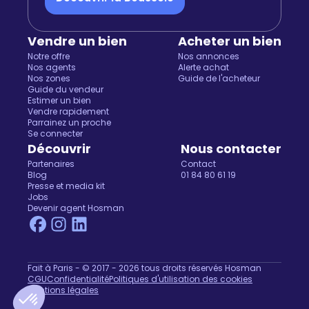
Vendre un bien
Acheter un bien
Notre offre
Nos annonces
Nos agents
Alerte achat
Nos zones
Guide de l'acheteur
Guide du vendeur
Estimer un bien
Vendre rapidement
Parrainez un proche
Salut c'est nous...
Se connecter
les Cookies !
Découvrir
Nous contacter
Partenaires
Contact
On a attendu d'être sûrs que le contenu de ce site vous
Blog
01 84 80 61 19
intéresse avant de vous déranger, mais on aimerait bien vous
Presse et media kit
Jobs
accompagner pendant votre visite...
Devenir agent Hosman
C'est OK pour vous ?
Pour modifier vos préférences par la suite, cliquez sur le lien
'Préférences de cookies' situé dans le pied de page.
Lire la politique de confidentialité
Fait à Paris - © 2017 - 2026 tous droits réservés Hosman
CGU
Confidentialité
Politiques d'utilisation des cookies
Consentements certifiés par
Mentions légales