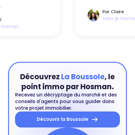
mmobilières les plus
dans une zone immo
.
tendue. Dans cette 
Par Claire
chasseur peut vous 
Sales @ Hosma
l
@ Hosman
Découvrez
La Boussole
, le
point immo par Hosman.
Recevez un décryptage du marché et des
conseils d'agents pour vous guider dans
votre projet immobilier.
Découvrir la Boussole