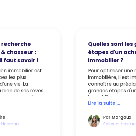
 recherche
Quelles sont les
 & chasseur :
étapes d'un ach
l faut savoir !
immobilier ?
ien immobilier est
Pour optimiser une
pes les plus
immobilière, il est 
’une vie. La
connaître au préala
 bien de ses rêves
grandes étapes d'u
er mouvementée,
immobilier.
.
Lire la suite ...
ue celui-ci se cache
e immobilière
 cette tâche, un
ire
Par Margaux
 vous aider !
@ Hosman
Sales @ Hosma