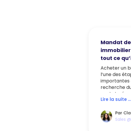
Mandat de
immobilier
tout ce qu’i
Acheter un b
l’une des éta
importantes d
recherche du
peut s’avér
Lire la suite ..
surtout lorsq
dans une zon
tendue. Dans
Par Cla
chasseur peut
Sales 