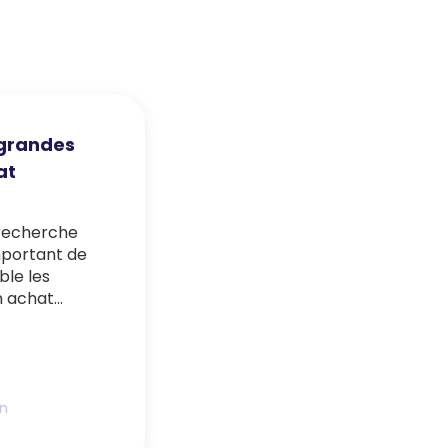
 grandes
at
 recherche
important de
ble les
n achat
n