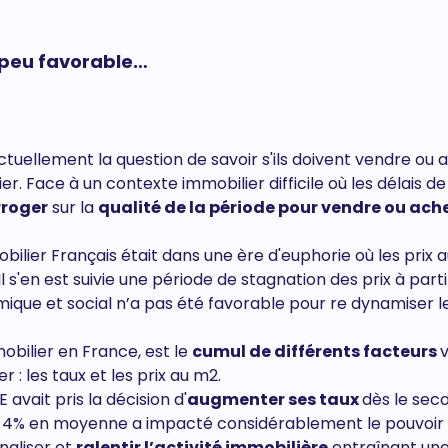
é peu favorable…
uellement la question de savoir s'ils doivent vendre ou 
r. Face à un contexte immobilier difficile où les délais de
erroger
sur la
qualité de la période pour vendre ou ach
ier Français était dans une ère d'euphorie où les prix 
l s'en est suivie une période de stagnation des prix à part
ique et social n’a pas été favorable pour re dynamiser l
mobilier en France, est le
cumul de différents facteurs
 : les taux et les prix au m2.
E avait pris la décision d'
augmenter ses taux
dès le sec
à 4% en moyenne a impacté considérablement le pouvoir
naliser et
ralentir l’activité immobilière
entraînant un