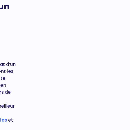
 un
hat d’un
nt les
ste
 en
rs de
eilleur
ies
et