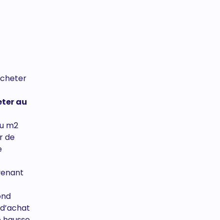
acheter
eter au
au m2
ir de
e
venant
ond
 d’achat
e hausse