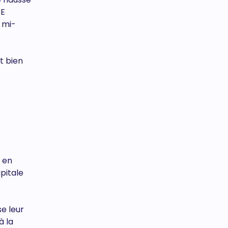
CE
 mi-
l
t bien
, en
pitale
se leur
à la