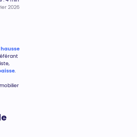
vier 2026
e
hausse
référant
ste,
baisse
.
mobilier
de