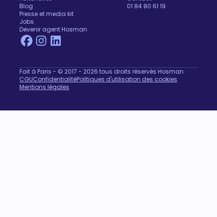
Blog
01 84 80 61 19
Presse et media kit
Jobs
Devenir agent Hosman
Fait à Paris - © 2017 - 2026 tous droits réservés Hosman
CGU
Confidentialité
Politiques d'utilisation des cookies
Mentions légales