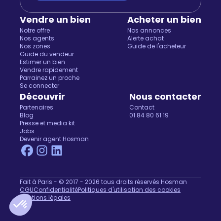
Vendre un bien
Acheter un bien
Notre offre
Nos annonces
Nos agents
Alerte achat
Nos zones
Guide de l'acheteur
Guide du vendeur
Estimer un bien
Vendre rapidement
Parrainez un proche
Salut c'est nous...
Se connecter
les Cookies !
Découvrir
Nous contacter
Partenaires
Contact
On a attendu d'être sûrs que le contenu de ce site vous
Blog
01 84 80 61 19
intéresse avant de vous déranger, mais on aimerait bien vous
Presse et media kit
Jobs
accompagner pendant votre visite...
Devenir agent Hosman
C'est OK pour vous ?
Pour modifier vos préférences par la suite, cliquez sur le lien
'Préférences de cookies' situé dans le pied de page.
Lire la politique de confidentialité
Fait à Paris - © 2017 - 2026 tous droits réservés Hosman
CGU
Confidentialité
Politiques d'utilisation des cookies
Consentements certifiés par
Mentions légales
Non merci
Je choisis
OK pour moi