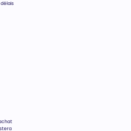
délais
’achat
estera