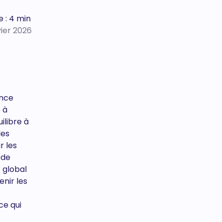
e : 4 min
vier 2026
ance
 à
ilibre à
les
r les
 de
 global
enir les
 ce qui