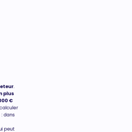
heteur
.
n plus
000 €
calculer
 : dans
ui peut