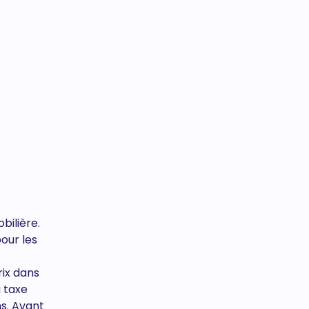
bilière.
our les
rix dans
a taxe
s. Avant