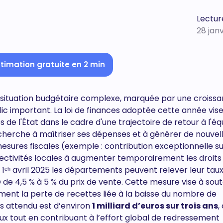
Lectur
28 jan
timation gratuite en 2 min
e situation budgétaire complexe, marquée par une croiss
ublic important. La loi de finances adoptée cette année vise
e l'État dans le cadre d'une trajectoire de retour à l'équ
erche à maîtriser ses dépenses et à générer de nouvel
sures fiscales (exemple : contribution exceptionnelle su
ollectivités locales à augmenter temporairement les droits
1ᵉʰ avril 2025 les départements peuvent relever leur taux
 de 4,5 % à 5 % du prix de vente. Cette mesure vise à sout
nt la perte de recettes liée à la baisse du nombre de
es attendu est d’environ
1 milliard d’euros sur trois ans
,
aux tout en contribuant à l’effort global de redressement