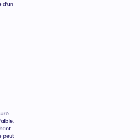
e d’un
sure
aible,
chant
e peut