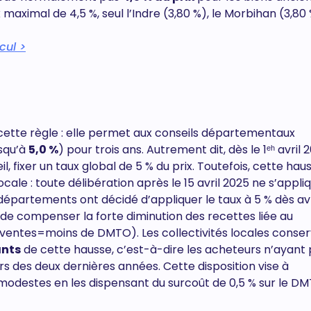
aximal de 4,5 %, seul l’Indre (3,80 %), le Morbihan (3,80 
cul >
cette règle : elle permet aux conseils départementaux
usqu’à
5,0 %
) pour trois ans. Autrement dit, dès le 1ᵉʰ avril 
 fixer un taux global de 5 % du prix. Toutefois, cette hau
cale : toute délibération après le 15 avril 2025 ne s’appli
épartements ont décidé d’appliquer le taux à 5 % dès avr
st de compenser la forte diminution des recettes liée au
ventes=moins de DMTO). Les collectivités locales conse
ants
de cette hausse, c’est-à-dire les acheteurs n’ayant 
rs des deux dernières années. Cette disposition vise à
odestes en les dispensant du surcoût de 0,5 % sur le DM