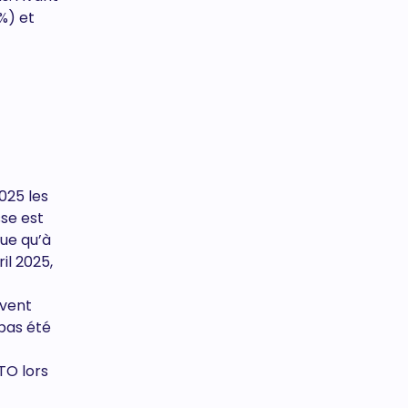
%) et
2025 les
sse est
que qu’à
il 2025,
rvent
pas été
TO lors