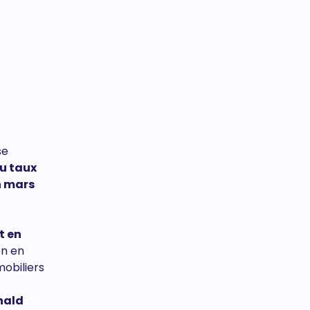
se
du taux
n mars
t en
en en
mobiliers
nald