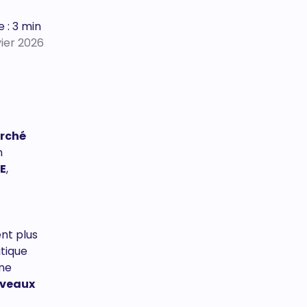
 : 3 min
vier 2026
arché
n
E
,
nt plus
itique
une
ouveaux