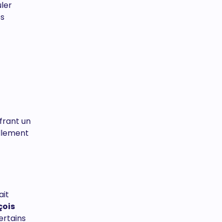
ler
es
frant un
llement
ait
çois
ertains