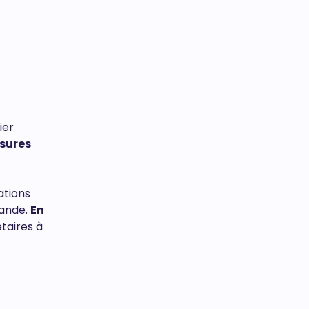
ier
esures
ations
mande.
En
étaires à