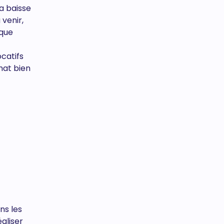
a baisse
 venir,
ique
ocatifs
mat bien
ns les
aliser