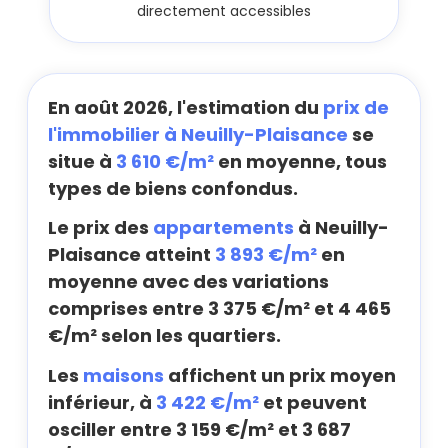
directement accessibles
En août 2026, l'estimation du
prix de
l'immobilier à Neuilly-Plaisance
se
situe à
3 610 €/m²
en moyenne, tous
types de biens confondus.
Le prix des
appartements
à Neuilly-
Plaisance atteint
3 893 €/m²
en
moyenne avec des variations
comprises entre 3 375 €/m² et 4 465
€/m² selon les quartiers.
Les
maisons
affichent un prix moyen
inférieur, à
3 422 €/m²
et peuvent
osciller entre 3 159 €/m² et 3 687