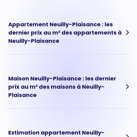
Appartement Neuilly-Plaisance : les
dernier prix au m² des appartements à
Neuilly-Plaisance
Les prix des appartements à Neuilly-Plaisance ont
évolué très rapidement ces dernières années. Prix
appartement Neuilly-Plaisance : 3 892 € au m² en
Maison Neuilly-Plaisance : les dernier
moyenne.
prix au m² des maisons à Neuilly-
Plaisance
Les prix des maisons à Neuilly-Plaisance ont évolué très
rapidement ces dernières années. Prix maison Neuilly-
Plaisance : 3 421 € au m² en moyenne.
Estimation appartement Neuilly-