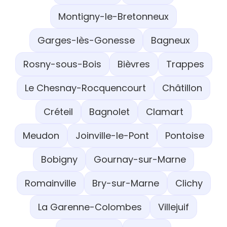
Montigny-le-Bretonneux
Garges-lès-Gonesse
Bagneux
Rosny-sous-Bois
Bièvres
Trappes
Le Chesnay-Rocquencourt
Châtillon
Créteil
Bagnolet
Clamart
Meudon
Joinville-le-Pont
Pontoise
Bobigny
Gournay-sur-Marne
Romainville
Bry-sur-Marne
Clichy
La Garenne-Colombes
Villejuif