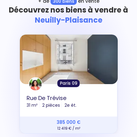
+ de
en vente
300 biens
Découvrez nos biens à vendre à
Neuilly-Plaisance
Paris 09
Rue De Trévise
31 m²
2 pièces
2e ét.
385 000 €
12 419 € / m²