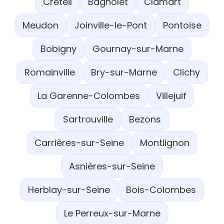
Créteil
Bagnolet
Clamart
Meudon
Joinville-le-Pont
Pontoise
Bobigny
Gournay-sur-Marne
Romainville
Bry-sur-Marne
Clichy
La Garenne-Colombes
Villejuif
Sartrouville
Bezons
Carrières-sur-Seine
Montlignon
Asnières-sur-Seine
Herblay-sur-Seine
Bois-Colombes
Le Perreux-sur-Marne