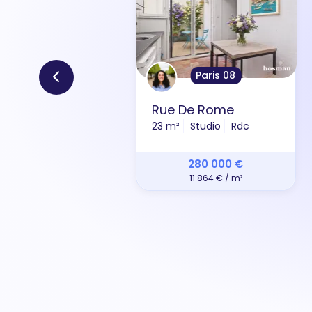
Paris 08
Rue De Rome
23 m²
Studio
Rdc
280 000 €
11 864 € / m²