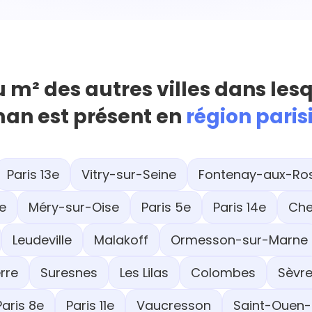
u m² des autres villes dans les
an est présent en
région pari
Paris 13e
Vitry-sur-Seine
Fontenay-aux-Ro
e
Méry-sur-Oise
Paris 5e
Paris 14e
Che
Leudeville
Malakoff
Ormesson-sur-Marne
rre
Suresnes
Les Lilas
Colombes
Sèvr
Paris 8e
Paris 11e
Vaucresson
Saint-Ouen-