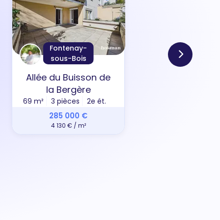
Fontenay-
sous-Bois
Allée du Buisson de
Rue 
la Bergère
31 m²
69 m²
3 pièces
2e ét.
285 000 €
4 130 € / m²