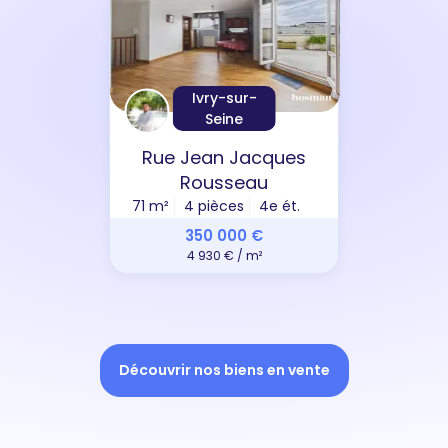
Ivry-sur-
Seine
Rue Jean Jacques
Rousseau
71 m²
4 pièces
4e ét.
350 000 €
4 930 € / m²
Découvrir nos biens en vente