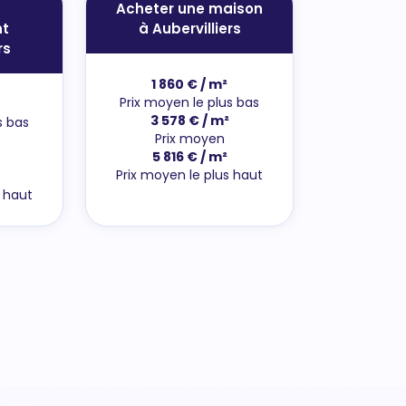
Acheter une maison
t
à Aubervilliers
rs
1 860 € / m²
Prix moyen le plus bas
3 578 € / m²
s bas
Prix moyen
5 816 € / m²
Prix moyen le plus haut
s haut