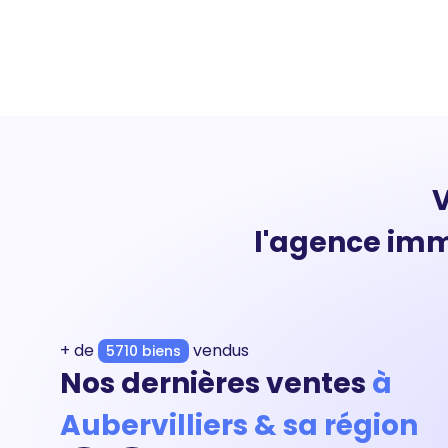
V
l'agence imm
+ de
vendus
5710 biens
Nos dernières ventes
à
Aubervilliers & sa région