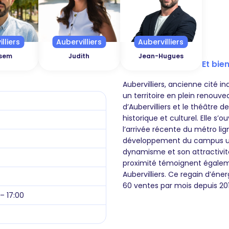
lliers
Aubervilliers
Aubervilliers
sem
Judith
Jean-Hugues
Et bien
Aubervilliers, ancienne cité in
un territoire en plein renouvea
d’Aubervilliers et le théâtr
historique et culturel. Elle 
l’arrivée récente du métro li
développement du campus uni
dynamisme et son attractivi
proximité témoignent égalemen
Aubervilliers. Ce regain d’énerg
60 ventes par mois depuis 20
 – 17:00