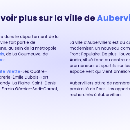
voir plus sur la ville de
Aubervi
ée dans le département de la
ille fait partie de
La ville d’Aubervilliers est a
une, au sein de la métropole
moderniser. Un nouveau campu
is
, de La Courneuve, de
Front Populaire. De plus, l’ou
ris
.
Audin, situé face au centre c
promeneurs et sportifs sur le
ité Villette
-Les Quatre-
espace vert qui vient améliorer
drerie-Émile Dubois-Fort
e Landy-La Plaine-Saint-Denis-
Aubervilliers attire de nombr
 Firmin Gémier-Sadi-Carnot,
proximité de Paris. Les appart
recherchés à Aubervilliers.