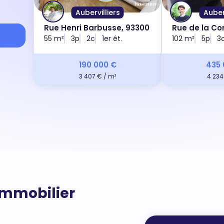
Aubervilliers
Auberv
Rue Henri Barbusse, 93300
Rue de la C
55 m²
3p
2c
1er ét.
Paris, 93300
102 m²
5p
3
190 000 €
435 
3 407 € / m²
4 234
'immobilier