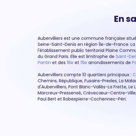
En sa
Aubervilliers est une commune française situ
Seine-Saint-Denis en région Île-de-France. La v
l'établissement public territorial Plaine Comm
du Grand Paris. Elle est limitrophe de
Saint-Den
Pantin
et des
18e
et
19e
arrondissements de
Pa
Aubervilliers compte 10 quartiers principaux :
C
Chemins, République, Fusains-Presles, La Mala
d'Aubervilliers, Pont Blanc-Vallès-La Frette, L
Marcreux-Pressensé, Crèvecœur-Centre-Ville,
Paul Bert et Robespierre-Cochennec-Péri.