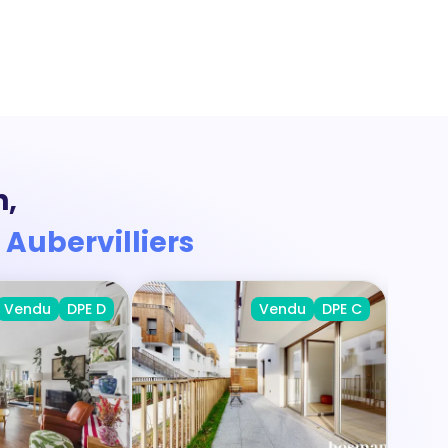
n,
 Aubervilliers
Vendu
DPE D
Vendu
DPE C