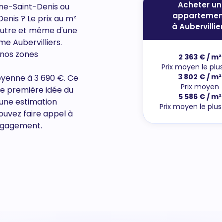
Acheter un
ne-Saint-Denis ou
appartemen
Denis
? Le prix au m²
à Aubervillie
l'autre et même d'une
e Aubervilliers.
 nos zones
2 363 € / m²
Prix moyen le plu
3 802 € / m²
moyenne à 3 690 €. Ce
Prix moyen
ne première idée du
5 586 € / m²
 une estimation
Prix moyen le plu
ouvez faire appel à
engagement.