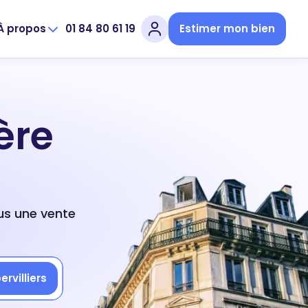
À propos
01 84 80 61 19
Estimer mon bien
ère
ous une vente
rvilliers