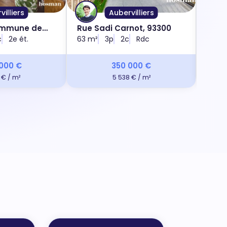
illiers
Aubervilliers
ommune de
Rue Sadi Carnot, 93300
Pass
c
2e ét.
63 m²
3p
2c
Rdc
9330
65 m
000 €
350 000 €
 € / m²
5 538 € / m²