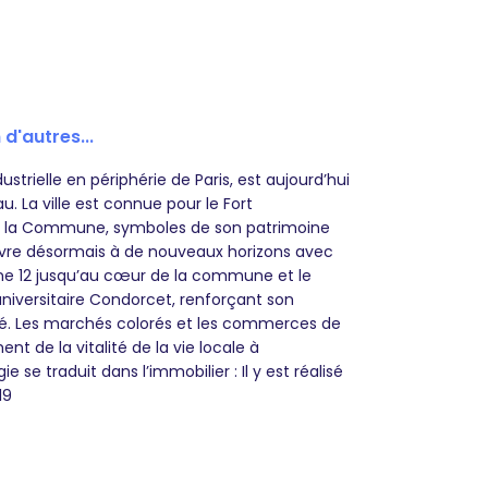
 d'autres...
dustrielle en périphérie de Paris, est aujourd’hui
u. La ville est connue pour le Fort
e de la Commune, symboles de son patrimoine
s’ouvre désormais à de nouveaux horizons avec
gne 12 jusqu’au cœur de la commune et le
versitaire Condorcet, renforçant son
té. Les marchés colorés et les commerces de
t de la vitalité de la vie locale à
ie se traduit dans l’immobilier : Il y est réalisé
19