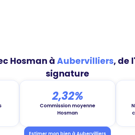
vec Hosman à
Aubervilliers
, de 
signature
2,32%
s
Commission moyenne
N
Hosman
c
Estimer mon bien à Aubervilliers