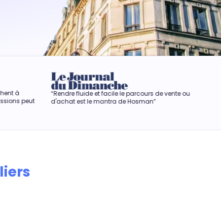
fluide et facile le parcours de vente ou
“Hosman rend la vente 
 est le mantra de Hosman”
anxiogène.“
liers