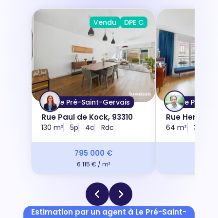
Vendu
DPE C
Le Pré-Saint-Gervais
Le Pré-Sai
Rue Paul de Kock, 93310
Rue Henri Mar
130 m²
5p
4c
Rdc
64 m²
3p
2c
795 000 €
415 
6 115 € / m²
6 484 
Estimation par un agent à Le Pré-Saint-