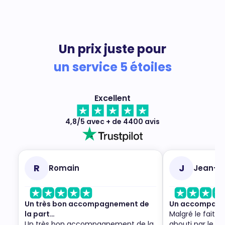
Un prix juste pour
un service 5 étoiles
Excellent
4,8/5 avec + de 4400 avis
R
J
Romain
Jean-M
Un très bon accompagnement de
Un accompagne
la part…
Malgré le fait q
Un très bon accompagnement de la
abouti par le re