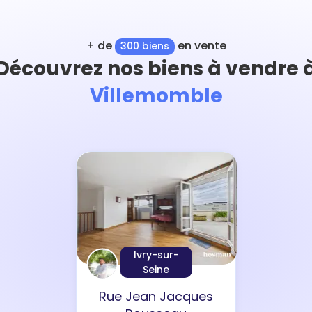
+ de
en vente
300 biens
Découvrez nos biens à vendre 
Villemomble
Ivry-sur-
Seine
Rue Jean Jacques