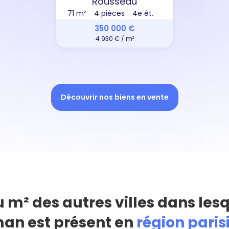
Rousseau
71 m²
4 pièces
4e ét.
350 000 €
4 930 € / m²
Découvrir nos biens en vente
u m² des autres villes dans les
an est présent en
région pari