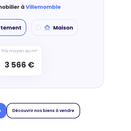
mobilier à
Villemomble
rtement
Maison
Prix moyen au m²
3 566 €
n
Découvrir nos biens à vendre