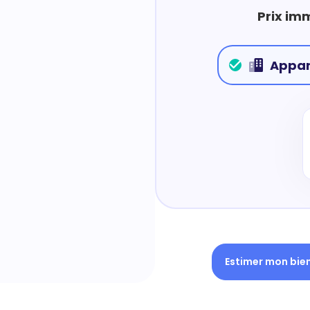
Prix im
Appa
Estimer mon bie