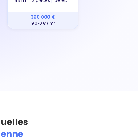
43 m²
2 pièces
6e ét.
31 m²
390 000 €
9 070 € / m²
quelles
sienne