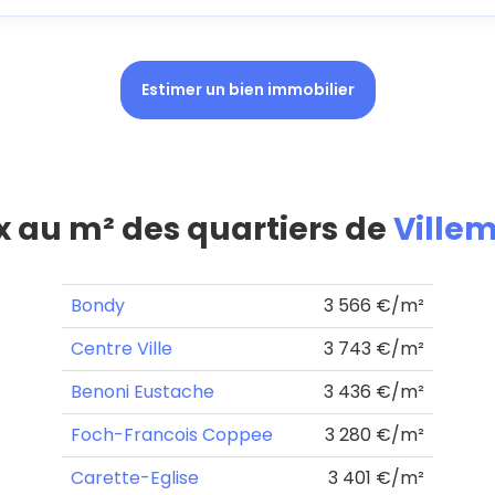
Estimer un bien immobilier
ix au m² des quartiers de
Ville
Bondy
3 566 €/m²
Centre Ville
3 743 €/m²
Benoni Eustache
3 436 €/m²
Foch-Francois Coppee
3 280 €/m²
Carette-Eglise
3 401 €/m²