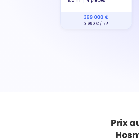
100 m²
4 pièces
399 000 €
3 990 € / m²
Prix a
Hosm