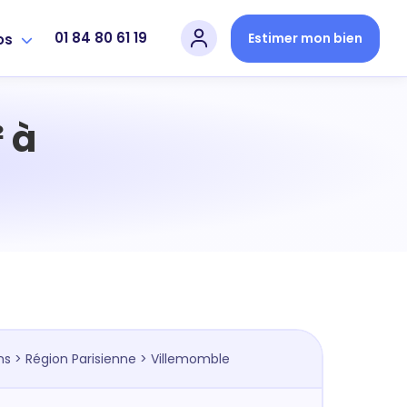
01 84 80 61 19
Estimer mon bien
os
 à
ns
>
Région Parisienne
> Villemomble