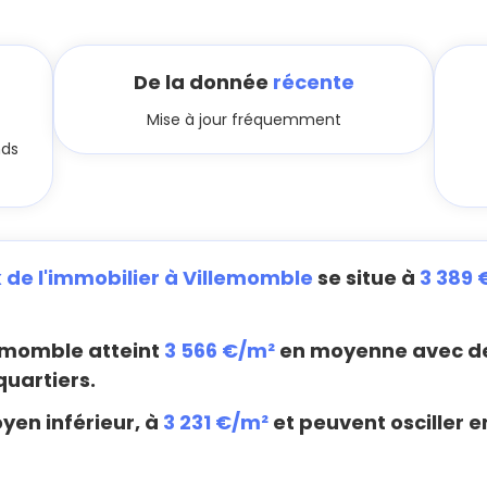
De la donnée
récente
Mise à jour fréquemment
nds
x de l'immobilier à Villemomble
se situe à
3 389 
emomble atteint
3 566 €/m²
en moyenne avec des
quartiers.
yen inférieur, à
3 231 €/m²
et peuvent osciller e