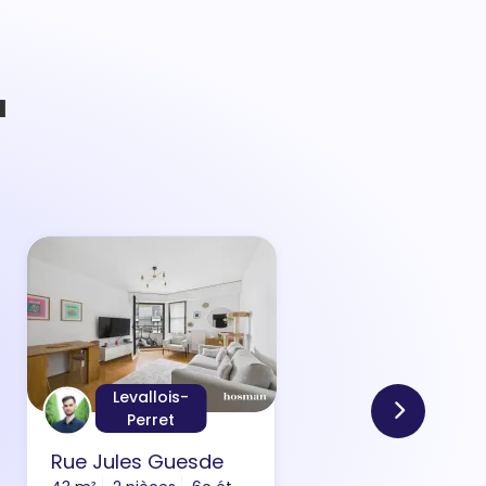
à
Levallois-
Perret
Rue Jules Guesde
Rue 