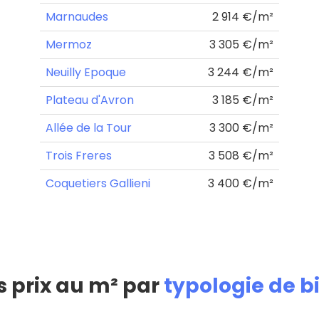
Marnaudes
2 914 €/m²
Mermoz
3 305 €/m²
Neuilly Epoque
3 244 €/m²
Plateau d'Avron
3 185 €/m²
Allée de la Tour
3 300 €/m²
Trois Freres
3 508 €/m²
Coquetiers Gallieni
3 400 €/m²
s prix au m² par
typologie de b