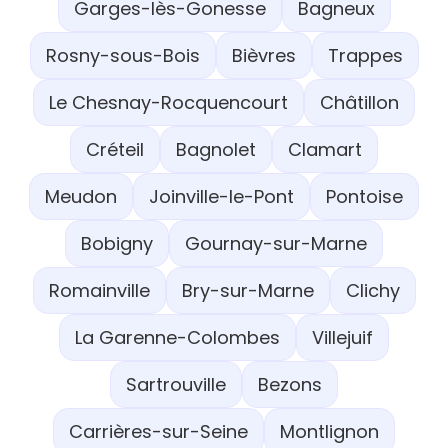
Garges-lès-Gonesse
Bagneux
Rosny-sous-Bois
Bièvres
Trappes
Le Chesnay-Rocquencourt
Châtillon
Créteil
Bagnolet
Clamart
Meudon
Joinville-le-Pont
Pontoise
Bobigny
Gournay-sur-Marne
Romainville
Bry-sur-Marne
Clichy
La Garenne-Colombes
Villejuif
Sartrouville
Bezons
Carrières-sur-Seine
Montlignon