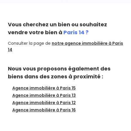
un de nos agents immobiliers directement à domicile.
L'estimation d'un appartement à Paris 14e par un agent
immobilier est également rapide (vous recevez votre
dossier d'estimation d'appartement sous 48H) et
Vous cherchez un bien ou souhaitez
gratuite.
vendre votre bien à
Paris 14 ?
Consulter la page de
notre agence immobilière à Paris
14
Nous vous proposons également des
biens dans des zones à proximité :
Agence immobilière à Paris 15
Agence immobilière à Paris 13
Agence immobilière à Paris 12
Agence immobilière à Paris 16