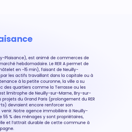
laisance
mpagne.