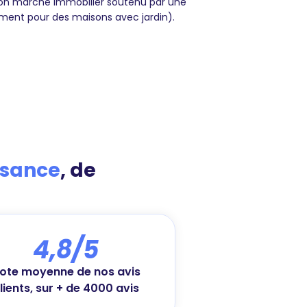
son marché immobilier soutenu par une
nt pour des maisons avec jardin).
isance
, de
4,8/5
ote moyenne de nos avis
lients, sur + de 4000 avis