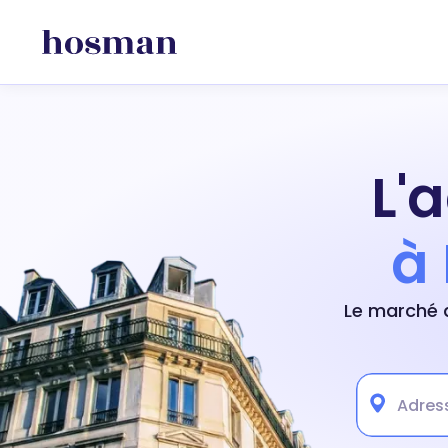
L'
à 
Le marché a