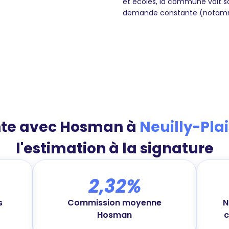
et écoles, la commune voit 
demande constante (notamme
nte avec Hosman à
Neuilly-Pla
l'estimation à la signature
2,32%
s
Commission moyenne
N
Hosman
c