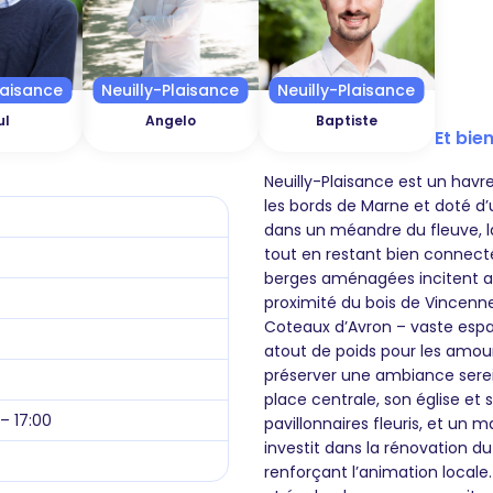
laisance
Neuilly-Plaisance
Neuilly-Plaisance
ul
Angelo
Baptiste
Et bien
Neuilly-Plaisance est un havre
les bords de Marne et doté d
dans un méandre du fleuve, l
tout en restant bien connecté
berges aménagées incitent aux
proximité du bois de Vincenn
Coteaux d’Avron – vaste espa
atout de poids pour les amour
préserver une ambiance sereine
place centrale, son église et
 – 17:00
pavillonnaires fleuris, et un
investit dans la rénovation 
renforçant l’animation locale