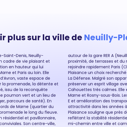
r plus sur la ville de
Neuilly-P
e-Saint-Denis, Neuilly-
t animé de commerces de
n cadre de vie plaisant et
daire. Le RER A permet de
ion en hauteur qui lui
n), faisant de Neuilly-
arne et Paris au loin. Elle
llant dans la capitale ou à
 d’Avron, vaste espace de
te couronne, la ville a su
 la promenade, la détente et
ers comme la Terrasse ou les
sé, issu de la reconquête
euilly-sur-Marne, Bry-sur-
le poumon vert et un lieu de
d Paris (prolongement du RER
rger, parcours de santé). En
ent encore renforcer son
 bords de Marne (quartier du
ence immobilière à Neuilly-
e promenade le long du fleuve.
nages y sont propriétaires,
résidentiel et pavillonnaire,
it durable de cette commune à
viviales. Son centre-ville,
mi-chemin entre ville et ca