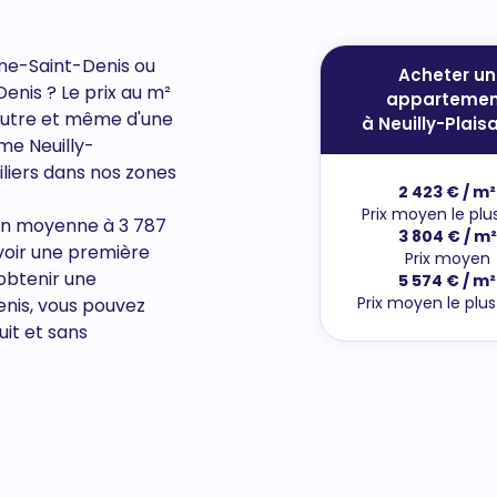
ne-Saint-Denis ou
Acheter un
Denis
? Le prix au m²
appartemen
l'autre et même d'une
à Neuilly-Plais
me Neuilly-
iliers dans nos zones
2 423 € / m²
Prix moyen le plu
e en moyenne à 3 787
3 804 € / m²
voir une première
Prix moyen
obtenir une
5 574 € / m²
Prix moyen le plu
enis, vous pouvez
uit et sans