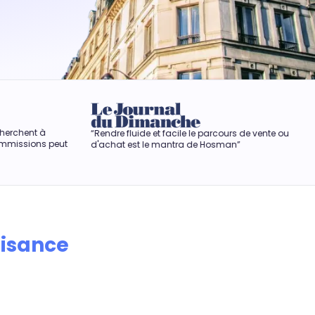
“Rendre fluide et facile le parcours de vente ou
“Hosman r
t
d'achat est le mantra de Hosman”
anxiogèn
aisance