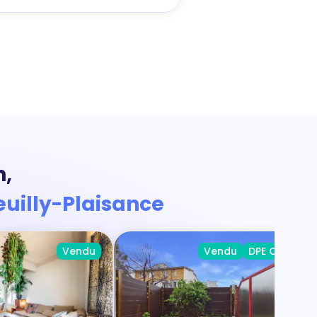
n,
euilly-Plaisance
Vendu
Vendu
DPE C