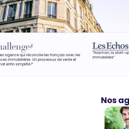
“Hosman, la start-up qui veut révol
éconcilie les français avec les
immobilière”
s. Un processus de vente et
ié !”
Nos ag