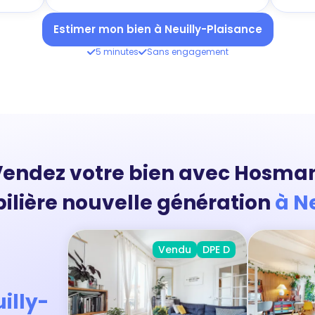
Estimer mon bien à Neuilly-Plaisance
5 minutes
Sans engagement
endez votre bien avec Hosma
ilière nouvelle génération
à N
Vendu
DPE D
illy-