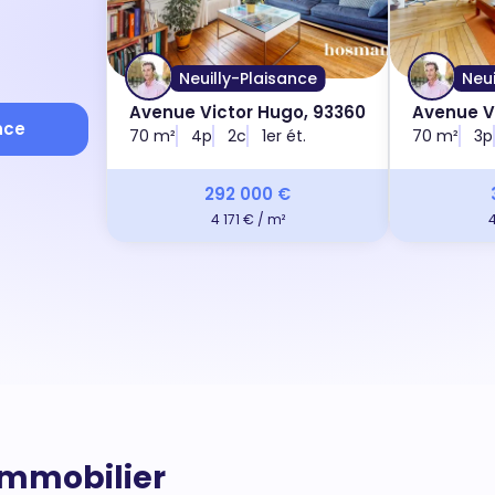
Neuilly-Plaisance
Neui
Avenue Victor Hugo, 93360
Avenue V
nce
70 m²
4p
2c
1er ét.
70 m²
3p
292 000 €
4 171 € / m²
'immobilier