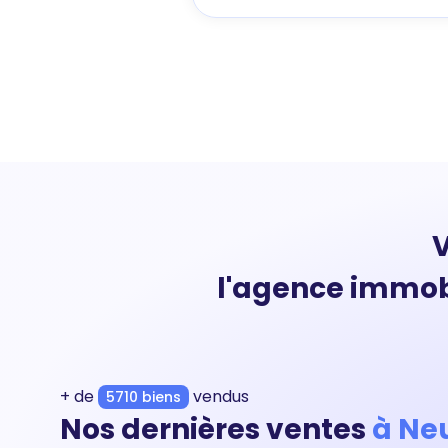
V
l'agence immob
+ de
vendus
5710 biens
Nos dernières ventes
à Neu