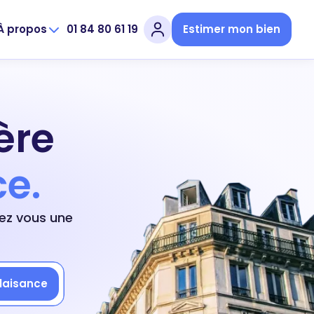
À propos
01 84 80 61 19
Estimer mon bien
ère
ce.
rez vous une
Plaisance