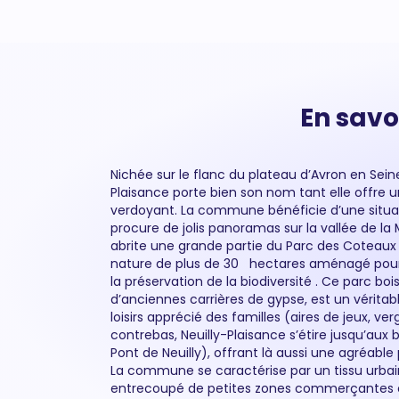
En savoi
Nichée sur le flanc du plateau d’Avron en Sein
autour de la gare RER A (Neuilly-Plaisance), es
Plaisance porte bien son nom tant elle offre u
proximité, de terrasses et du marché hebdoma
verdoyant. La commune bénéficie d’une situat
rejoindre rapidement Paris (Châtelet en ~15 mi
procure de jolis panoramas sur la vallée de la M
Plaisance un choix recherché par les actifs travai
abrite une grande partie du Parc des Coteaux
La Défense. Malgré son appartenance à la peti
nature de plus de 30 hectares aménagé pour
préserver un esprit village avec des quarti
la préservation de la biodiversité . Ce parc boi
Cahouettes très calmes. Elle est limitrophe de N
d’anciennes carrières de gypse, est un véritab
Marne et Rosny-sous-Bois. Les projets du Gran
loisirs apprécié des familles (aires de jeux, ve
E et amélioration des transports) devrai
contrebas, Neuilly-Plaisance s’étire jusqu’aux
attractivité dans les années à venir. Notre ag
Pont de Neuilly), offrant là aussi une agréabl
Plaisance souligne que près de 55 % des mé
La commune se caractérise par un tissu urbain 
reflétant la stabilité résidentielle et l’attra
entrecoupé de petites zones commerçantes con