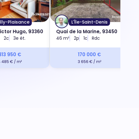
lly-Plaisance
L'Île-Saint-Denis
ictor Hugo, 93360
Quai de la Marine, 93450
R
2c
3e ét.
46 m²
2p
1c
Rdc
3
313 950 €
170 000 €
4 485 € / m²
3 656 € / m²