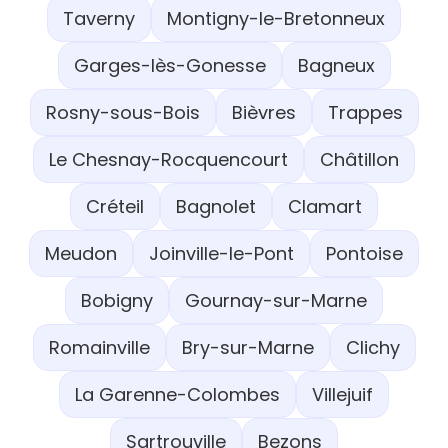
Taverny
Montigny-le-Bretonneux
Garges-lès-Gonesse
Bagneux
Rosny-sous-Bois
Bièvres
Trappes
Le Chesnay-Rocquencourt
Châtillon
Créteil
Bagnolet
Clamart
Meudon
Joinville-le-Pont
Pontoise
Bobigny
Gournay-sur-Marne
Romainville
Bry-sur-Marne
Clichy
La Garenne-Colombes
Villejuif
Sartrouville
Bezons