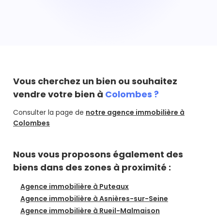
Vous souhaitez réaliser l'estimation d'un appartement
situé à Colombes ? Avec Hosman vous pouvez réaliser
une estimation de votre appartement à Colombes en
ligne, via notre outil d'estimation en ligne gratuit, ou par
un de nos agents immobiliers directement à domicile.
L'estimation d'un appartement à Colombes par un
agent immobilier est également rapide (vous recevez
votre dossier d'estimation d'appartement sous 48H) et
Vous cherchez un bien ou souhaitez
gratuite.
vendre votre bien à
Colombes ?
Consulter la page de
notre agence immobilière à
Colombes
Nous vous proposons également des
biens dans des zones à proximité :
Agence immobilière à Puteaux
Agence immobilière à Asnières-sur-Seine
Agence immobilière à Rueil-Malmaison