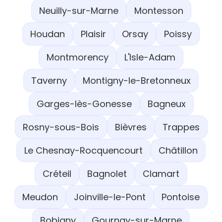
Neuilly-sur-Marne
Montesson
Houdan
Plaisir
Orsay
Poissy
Montmorency
L'Isle-Adam
Taverny
Montigny-le-Bretonneux
Garges-lès-Gonesse
Bagneux
Rosny-sous-Bois
Bièvres
Trappes
Le Chesnay-Rocquencourt
Châtillon
Créteil
Bagnolet
Clamart
Meudon
Joinville-le-Pont
Pontoise
Bobigny
Gournay-sur-Marne