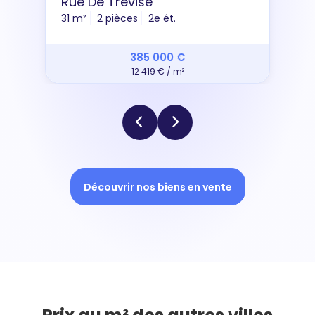
Rue De Trévise
31 m²
2 pièces
2e ét.
385 000 €
12 419 € / m²
Découvrir nos biens en vente