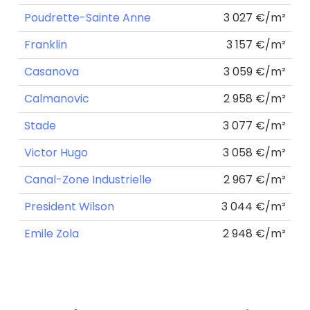
Poudrette-Sainte Anne
3 027 €/m²
Franklin
3 157 €/m²
Casanova
3 059 €/m²
Calmanovic
2 958 €/m²
Stade
3 077 €/m²
Victor Hugo
3 058 €/m²
Canal-Zone Industrielle
2 967 €/m²
President Wilson
3 044 €/m²
Emile Zola
2 948 €/m²