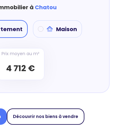
immobilier à
Chatou
rtement
Maison
Prix moyen au m²
4 712 €
n
Découvrir nos biens à vendre