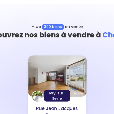
+ de
en vente
300 biens
uvrez nos biens à vendre à
Ch
Ivry-sur-
Seine
Rue Jean Jacques