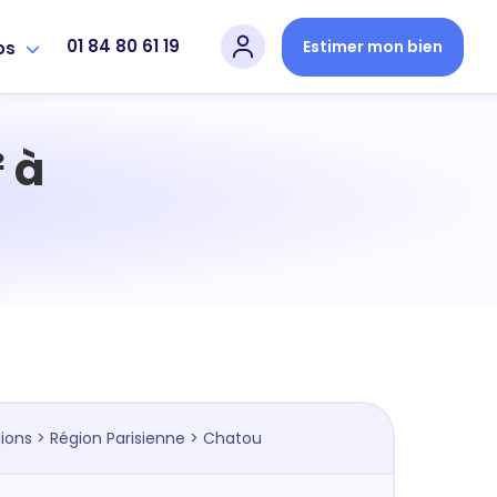
01 84 80 61 19
Estimer mon bien
os
 à
ions
>
Région Parisienne
> Chatou