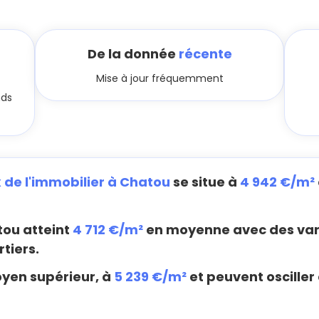
De la donnée
récente
Mise à jour fréquemment
nds
x de l'immobilier à Chatou
se situe à
4 942 €/m²
ou atteint
4 712 €/m²
en moyenne avec des vari
tiers.
oyen supérieur, à
5 239 €/m²
et peuvent osciller