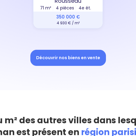
Rousseau
71 m²
4 pièces
4e ét.
350 000 €
4 930 € / m²
Découvrir nos biens en vente
u m² des autres villes dans les
an est présent en
région pari