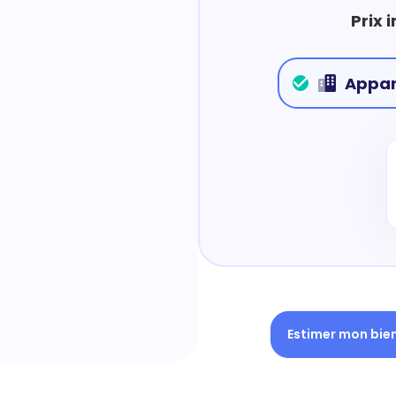
Prix 
Appa
Estimer mon bie