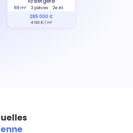
la Bergère
31 m²
69 m²
3 pièces
2e ét.
285 000 €
4 130 € / m²
quelles
sienne