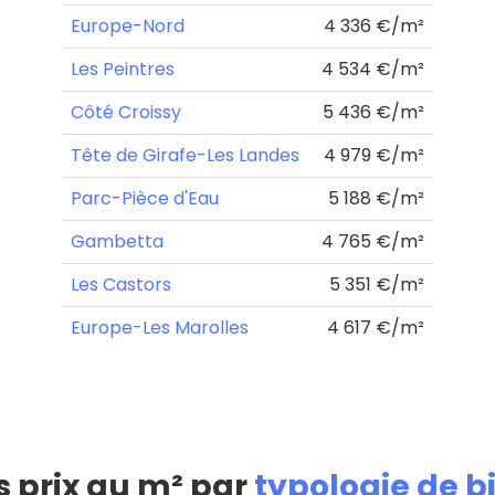
Europe-Nord
4 336 €/m²
Les Peintres
4 534 €/m²
Côté Croissy
5 436 €/m²
Tête de Girafe-Les Landes
4 979 €/m²
Parc-Pièce d'Eau
5 188 €/m²
Gambetta
4 765 €/m²
Les Castors
5 351 €/m²
Europe-Les Marolles
4 617 €/m²
s prix au m² par
typologie de b