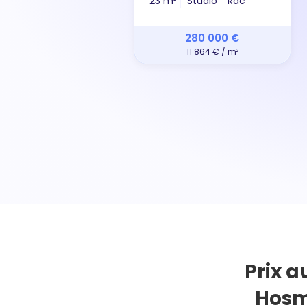
23 m²
Studio
Rdc
280 000 €
11 864 € / m²
Prix a
Hosm