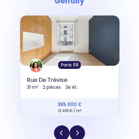
Gentilly
Paris 09
Rue De Trévise
31 m²
2 pièces
2e ét.
385 000 €
12 419 € / m²