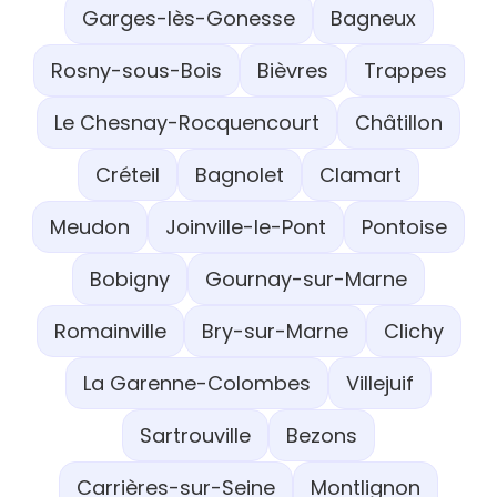
Garges-lès-Gonesse
Bagneux
Rosny-sous-Bois
Bièvres
Trappes
Le Chesnay-Rocquencourt
Châtillon
Créteil
Bagnolet
Clamart
Meudon
Joinville-le-Pont
Pontoise
Bobigny
Gournay-sur-Marne
Romainville
Bry-sur-Marne
Clichy
La Garenne-Colombes
Villejuif
Sartrouville
Bezons
Carrières-sur-Seine
Montlignon