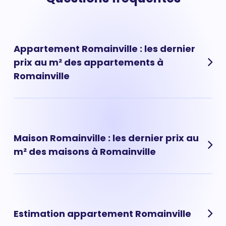
Appartement Romainville : les dernier
prix au m² des appartements à
Romainville
Les prix des appartements à Romainville ont évolué très
rapidement ces dernières années. Prix appartement
Romainville : 4 891 € au m² en moyenne.
Maison Romainville : les dernier prix au
m² des maisons à Romainville
Les prix des maisons à Romainville ont évolué très
rapidement ces dernières années. Prix maison
Romainville : 4 450 € au m² en moyenne.
Estimation appartement Romainville