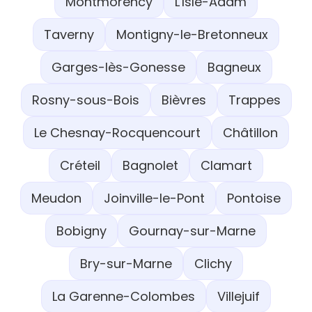
Montmorency
L'Isle-Adam
Taverny
Montigny-le-Bretonneux
Garges-lès-Gonesse
Bagneux
Rosny-sous-Bois
Bièvres
Trappes
Le Chesnay-Rocquencourt
Châtillon
Créteil
Bagnolet
Clamart
Meudon
Joinville-le-Pont
Pontoise
Bobigny
Gournay-sur-Marne
Bry-sur-Marne
Clichy
La Garenne-Colombes
Villejuif