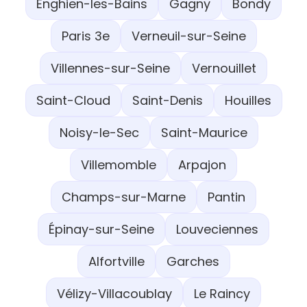
Enghien-les-Bains
Gagny
Bondy
Paris 3e
Verneuil-sur-Seine
Villennes-sur-Seine
Vernouillet
Saint-Cloud
Saint-Denis
Houilles
Noisy-le-Sec
Saint-Maurice
Villemomble
Arpajon
Champs-sur-Marne
Pantin
Épinay-sur-Seine
Louveciennes
Alfortville
Garches
Vélizy-Villacoublay
Le Raincy