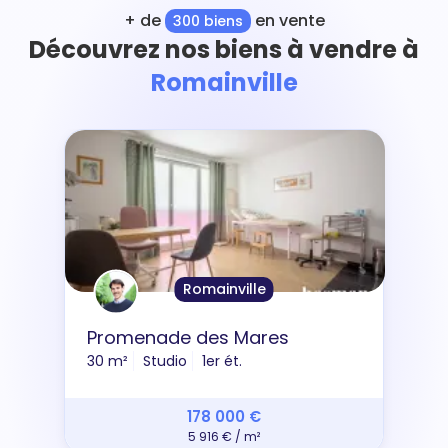
+ de
en vente
300 biens
Découvrez nos biens à vendre à
Romainville
Romainville
Promenade des Mares
30 m²
Studio
1er ét.
178 000 €
5 916 € / m²