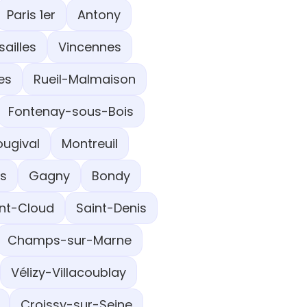
Paris 1er
Antony
sailles
Vincennes
es
Rueil-Malmaison
Fontenay-sous-Bois
ougival
Montreuil
ns
Gagny
Bondy
int-Cloud
Saint-Denis
Champs-sur-Marne
Vélizy-Villacoublay
Croissy-sur-Seine