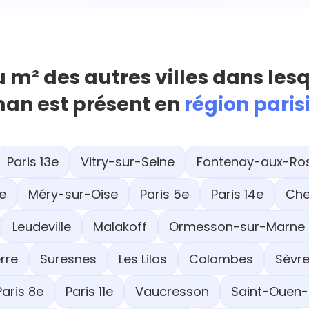
u m² des autres villes dans les
an est présent en
région pari
Paris 13e
Vitry-sur-Seine
Fontenay-aux-Ro
e
Méry-sur-Oise
Paris 5e
Paris 14e
Che
Leudeville
Malakoff
Ormesson-sur-Marne
rre
Suresnes
Les Lilas
Colombes
Sèvr
Paris 8e
Paris 11e
Vaucresson
Saint-Ouen-