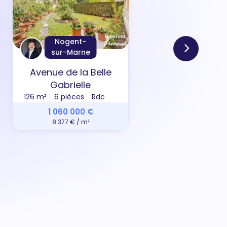
Nogent-
sur-Marne
Avenue de la Belle
All
Gabrielle
126 m²
6 pièces
Rdc
69 m
1 060 000 €
8 377 € / m²