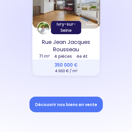
Ivry-sur-
Seine
Rue Jean Jacques
Rousseau
71 m²
4 pièces
4e ét.
350 000 €
4 930 € / m²
Découvrir nos biens en vente