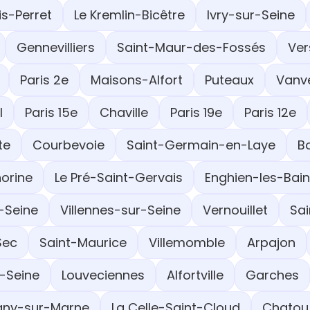
is-Perret
Le Kremlin-Bicêtre
Ivry-sur-Seine
Gennevilliers
Saint-Maur-des-Fossés
Ver
Paris 2e
Maisons-Alfort
Puteaux
Vanv
l
Paris 15e
Chaville
Paris 19e
Paris 12e
te
Courbevoie
Saint-Germain-en-Laye
B
orine
Le Pré-Saint-Gervais
Enghien-les-Bai
-Seine
Villennes-sur-Seine
Vernouillet
Sa
Sec
Saint-Maurice
Villemomble
Arpajon
-Seine
Louveciennes
Alfortville
Garches
ny-sur-Marne
La Celle-Saint-Cloud
Chatou