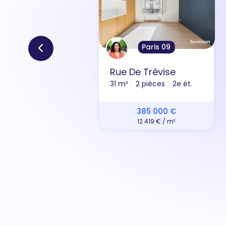
Paris 09
Rue De Trévise
31 m²
2 pièces
2e ét.
385 000 €
12 419 € / m²