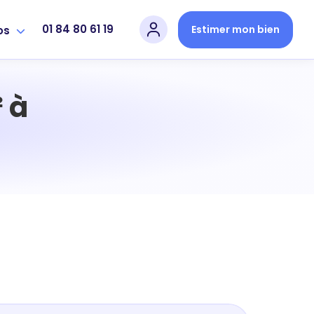
01 84 80 61 19
Estimer mon bien
os
 à