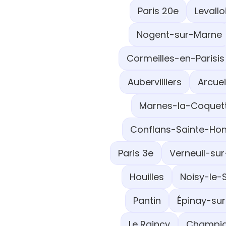
Paris 20e
Levallo
Nogent-sur-Marne
Cormeilles-en-Parisis
Aubervilliers
Arcuei
Marnes-la-Coquet
Conflans-Sainte-Hon
Paris 3e
Verneuil-sur
Houilles
Noisy-le-
Pantin
Épinay-sur
Le Raincy
Champig