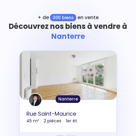
+ de
en vente
300 biens
Découvrez nos biens à vendre à
Nanterre
Nanterre
Rue Saint-Maurice
45 m²
2 pièces
1er ét.