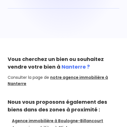
Vous souhaitez réaliser l'estimation d'un appartement
situé à Nanterre ? Avec Hosman vous pouvez réaliser
une estimation de votre appartement à Nanterre en
ligne, via notre outil d'estimation en ligne gratuit, ou par
un de nos agents immobiliers directement à domicile.
L'estimation d'un appartement à Nanterre par un agent
immobilier est également rapide (vous recevez votre
dossier d'estimation d'appartement sous 48H) et
Vous cherchez un bien ou souhaitez
gratuite.
vendre votre bien à
Nanterre ?
Consulter la page de
notre agence immobilière à
Nanterre
Nous vous proposons également des
biens dans des zones à proximité :
Agence immobilière à Boulogne-Billancourt