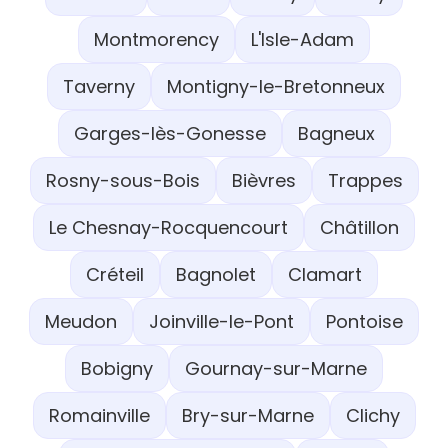
Montmorency
L'Isle-Adam
Taverny
Montigny-le-Bretonneux
Garges-lès-Gonesse
Bagneux
Rosny-sous-Bois
Bièvres
Trappes
Le Chesnay-Rocquencourt
Châtillon
Créteil
Bagnolet
Clamart
Meudon
Joinville-le-Pont
Pontoise
Bobigny
Gournay-sur-Marne
Romainville
Bry-sur-Marne
Clichy