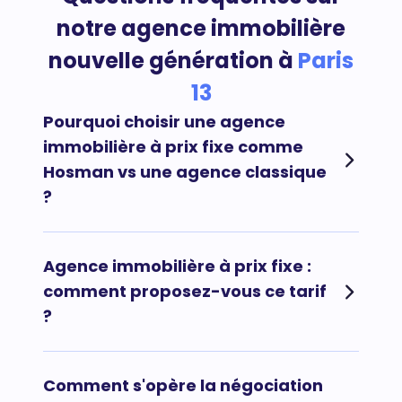
notre agence immobilière
nouvelle génération à
Paris
13
Pourquoi choisir une agence
immobilière à prix fixe comme
Hosman vs une agence classique
?
Afin de maximiser vos chances de vendre votre
Agence immobilière à prix fixe :
bien immobilier rapidement au meilleur prix et au
comment proposez-vous ce tarif
meilleur acheteur, il est préconisé de faire appel à
?
une agence immobilière en ligne comme
Hosman. Notre offre innovante vous permet de
profiter d'une expérience de vente irréprochable
pour un tarif fixe plus juste qu'une commission en
Notre agence immobilière à prix fixe vous permet
Comment s'opère la négociation
pourcentage. Notre agence immobilière à prix fixe
de réaliser plusieurs miliers d'euros d'économies