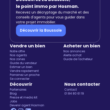
le point immo par Hosman.
Recevez un décryptage du marché et des
conseils d'agents pour vous guider dans
votre projet immobilier.
Découvrir la Boussole
Vendre un bien
Acheter un bien
Notre offre
Nos annonces
Nos agents
Alerte achat
Nos zones
Guide de l'acheteur
Guide du vendeur
Estimer un bien
Vendre rapidement
Parrainez un proche
Salut c'est nous...
Se connecter
les Cookies !
Découvrir
Nous contacter
Partenaires
Contact
On a attendu d'être sûrs que le contenu de ce site vous
Blog
01 84 80 61 19
intéresse avant de vous déranger, mais on aimerait bien vous
Presse et media kit
Jobs
accompagner pendant votre visite...
Devenir agent Hosman
C'est OK pour vous ?