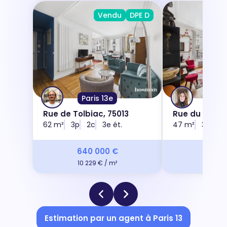
Vendu
DPE D
Paris 13e
Pari
Rue de Tolbiac, 75013
Rue du Jura, 
62 m²
3p
2c
3e ét.
47 m²
3p
2c
640 000 €
479 
10 229 € / m²
10 086
Estimation par un agent à Paris 13