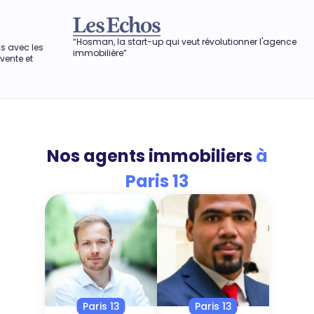
an, la start-up qui veut révolutionner l'agence
“Dans une période où
bilière”
obtenir le meilleur p
aussi permettre de pa
Nos agents immobiliers
à
Paris 13
Paris 13
Paris 13