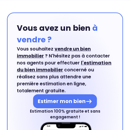
signature du mandat toutes les démarches
Belles Demeures.
permettant d'obtenir à temps les éléments
indispensables à la signature de la promesse.
Vous avez un bien
à
vendre ?
Vous souhaitez
vendre un bien
immobilier
? N'hésitez pas à contacter
nos agents pour effectuer
l'estimation
du bien immobilier
concerné ou
réalisez sans plus attendre une
première estimation en ligne,
totalement gratuite.
Estimer mon bien
Estimation 100% gratuite et sans
engagement !