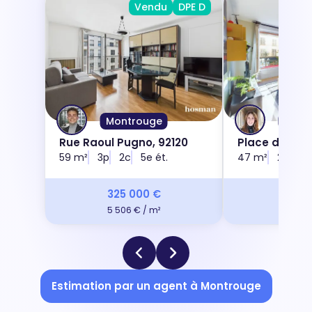
Vendu
DPE D
Montrouge
Mont
Rue Raoul Pugno, 92120
Place de la L
59 m²
3p
2c
5e ét.
92120
47 m²
2p
1c
325 000 €
405 
5 506 € / m²
8 617 
Estimation par un agent à Montrouge