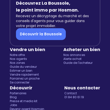
Découvrez La Boussole,
le point immo par Hosman.
Recevez un décryptage du marché et des
conseils d'agents pour vous guider dans
votre projet immobilier.
Découvrir la Boussole
Vendre un bien
Acheter un bien
Notre offre
Nos annonces
Nos agents
Alerte achat
Nos zones
Guide de l'acheteur
Guide du vendeur
Estimer un bien
Vendre rapidement
Parrainez un proche
Salut c'est nous...
Se connecter
les Cookies !
Découvrir
Nous contacter
Partenaires
Contact
On a attendu d'être sûrs que le contenu de ce site vous
Blog
01 84 80 61 19
intéresse avant de vous déranger, mais on aimerait bien vous
Presse et media kit
Jobs
accompagner pendant votre visite...
Devenir agent Hosman