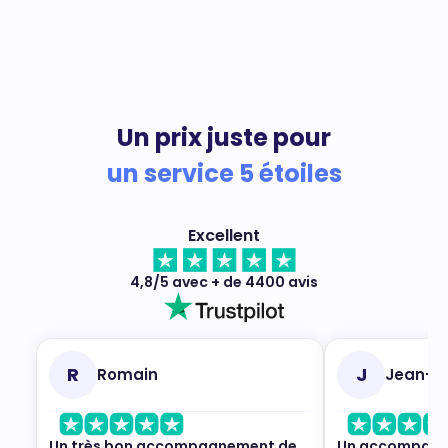
Un prix juste pour
un service 5 étoiles
Excellent
4,8/5 avec + de 4400 avis
R
J
Romain
Jean-M
Un très bon accompagnement de
Un accompagne