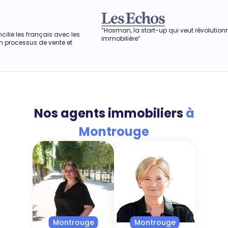
“Hosman, la start-up qui veut révolutionner l'agence
“Dan
c les
immobilière”
obte
et
auss
Nos agents immobiliers
à
Montrouge
Montrouge
Montrouge