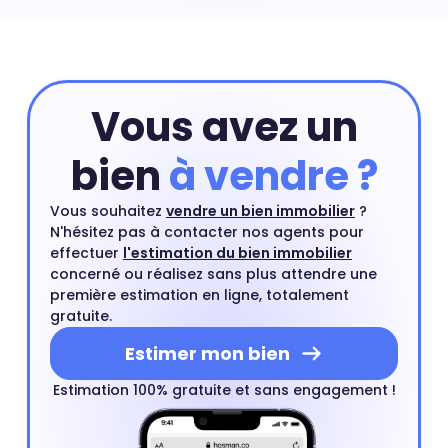
prend en compte les critères principaux de votre
appartement. Ensuite, vous pourrez compléter cette
première estimation par une estimation à domicile par
un agent immobilier. Ce rendez-vous est gratuit et sans
engagement.
Estimer mon bien
Vous avez un
bien
à vendre ?
Vous souhaitez
vendre un bien immobilier
?
N'hésitez pas à contacter nos agents pour
effectuer
l'estimation du bien immobilier
concerné ou réalisez sans plus attendre une
première estimation en ligne, totalement
gratuite.
Estimer mon bien
Estimation 100% gratuite et sans engagement !