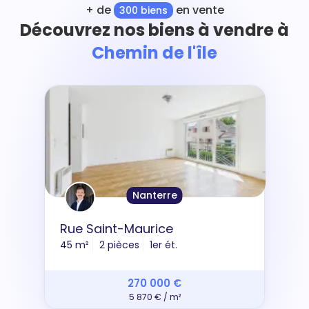
+ de
en vente
300 biens
Découvrez nos biens à vendre à
Chemin de l'île
Nanterre
Rue Saint-Maurice
45 m²
2 pièces
1er ét.
270 000 €
5 870 € / m²