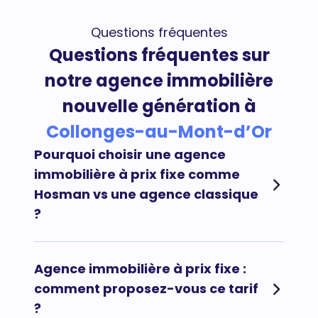
Questions fréquentes
Questions fréquentes sur
notre agence immobilière
nouvelle génération à
Collonges-au-Mont-d’Or
Pourquoi choisir une agence
immobilière à prix fixe comme
Hosman vs une agence classique
?
Afin de maximiser vos chances de vendre votre
Agence immobilière à prix fixe :
bien immobilier rapidement au meilleur prix et au
comment proposez-vous ce tarif
meilleur acheteur, il est préconisé de faire appel à
?
une agence immobilière en ligne comme