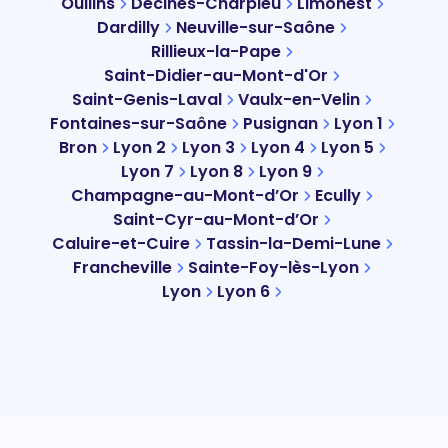
Oullins
Décines-Charpieu
Limonest
Dardilly
Neuville-sur-Saône
Rillieux-la-Pape
Saint-Didier-au-Mont-d'Or
Saint-Genis-Laval
Vaulx-en-Velin
Fontaines-sur-Saône
Pusignan
Lyon 1
Bron
Lyon 2
Lyon 3
Lyon 4
Lyon 5
Lyon 7
Lyon 8
Lyon 9
Champagne-au-Mont-d’Or
Ecully
Saint-Cyr-au-Mont-d’Or
Caluire-et-Cuire
Tassin-la-Demi-Lune
Francheville
Sainte-Foy-lès-Lyon
Lyon
Lyon 6