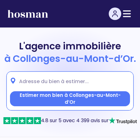
L'agence immobilière
à Collonges-au-Mont-d’Or.
Estimer mon bien à Collonges-au-Mont-
d’Or
4.8 sur 5 avec 4 399 avis sur