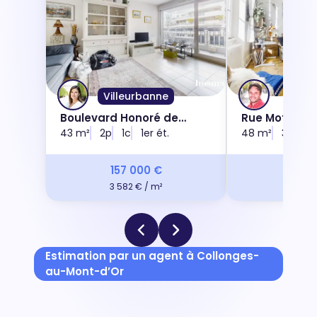
Villeurbanne
Lyon
Boulevard Honoré de
Rue Mottet d
Balzac, 69100
43 m²
2p
1c
1er ét.
69001
48 m²
3p
2c
157 000 €
248 
3 582 € / m²
5 123 
Estimation par un agent à Collonges-
au-Mont-d’Or