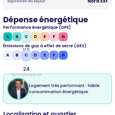
Nord Est
Exposition du séjour
Dépense énergétique
Performance énergétique (DPE)
A
B
C
D
E
F
G
Émissions de gaz à effet de serre (GES)
115
A
B
C
D
E
F
G
kWh/m2 par an
24
kg CO2/m2 par an
Logement très performant : faible
consommation énergétique.
Localisation et quartier