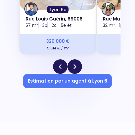
Lyon 6e
Lyo
Rue Louis Guérin, 69006
Rue Masséna
57 m²
3p
2c
5e ét.
32 m²
1p
1c
320 000 €
230 
5 614 € / m²
7 188 
Estimation par un agent à Lyon 6