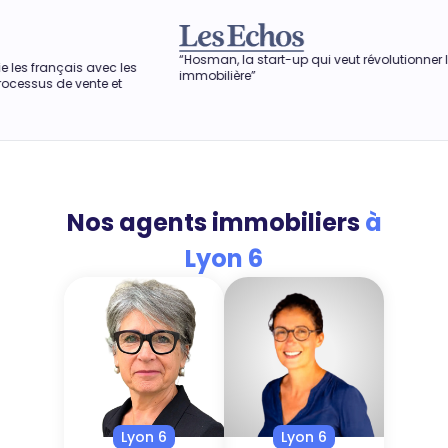
“Hosman, la start-up qui veut révolutionner l'agence
“Dans une pér
immobilière”
obtenir le mei
aussi permettr
Nos agents immobiliers
à
Lyon 6
Lyon 6
Lyon 6