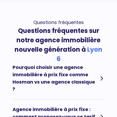
Questions fréquentes
Questions fréquentes sur
notre agence immobilière
nouvelle génération à
Lyon
6
Pourquoi choisir une agence
immobilière à prix fixe comme
Hosman vs une agence classique
?
Afin de maximiser vos chances de vendre votre
Agence immobilière à prix fixe :
bien immobilier rapidement au meilleur prix et au
comment proposez-vous ce tarif