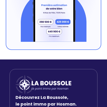
Découvrez La Boussole,
le point immo par Hosman.