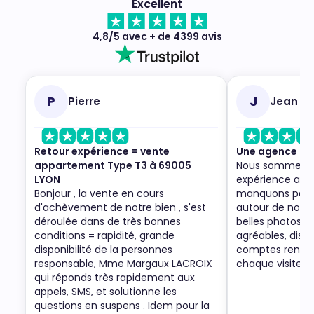
Excellent
4,8/5 avec + de 4399 avis
P
J
Pierre
Jean
Retour expérience = vente
Une agence to
appartement Type T3 à 69005
Nous sommes trè
LYON
expérience ave
Bonjour , la vente en cours
manquons pas de
d'achèvement de notre bien , s'est
autour de nous. 
déroulée dans de très bonnes
belles photos du
conditions = rapidité, grande
agréables, dispo
disponibilité de la personnes
comptes rendus 
responsable, Mme Margaux LACROIX
chaque visite.
qui réponds très rapidement aux
appels, SMS, et solutionne les
questions en suspens . Idem pour la