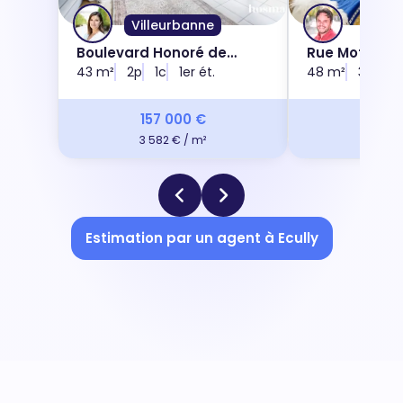
Villeurbanne
Lyon
Boulevard Honoré de
Rue Mottet d
Balzac, 69100
43 m²
2p
1c
1er ét.
69001
48 m²
3p
2c
157 000 €
248 
3 582 € / m²
5 123 
Estimation par un agent à Ecully