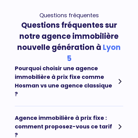
Questions fréquentes
Questions fréquentes sur
notre agence immobilière
nouvelle génération à
Lyon
5
Pourquoi choisir une agence
immobilière à prix fixe comme
Hosman vs une agence classique
?
Afin de maximiser vos chances de vendre votre
Agence immobilière à prix fixe :
bien immobilier rapidement au meilleur prix et au
comment proposez-vous ce tarif
meilleur acheteur, il est préconisé de faire appel à
?
une agence immobilière en ligne comme