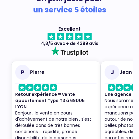
un service 5 étoiles
Excellent
4,8/5 avec + de 4399 avis
P
J
Pierre
Jean
Retour expérience = vente
Une agence to
appartement Type T3 à 69005
Nous sommes trè
LYON
expérience ave
Bonjour , la vente en cours
manquons pas de
d'achèvement de notre bien , s'est
autour de nous. 
déroulée dans de très bonnes
belles photos du
conditions = rapidité, grande
agréables, dispo
disponibilité de la personnes
comptes rendus 