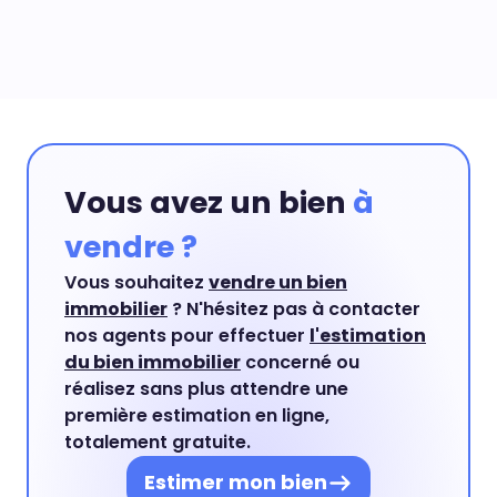
professionnels de l'immobilier comme par
vendeur vous guideront pas à pas et vous
exemple SeLoger, LeBonCoin pro, Explorimmo..
indiqueront tous les documents qu'il vous
Pour les biens immobiliers de prestige, nous
appartient de communiquer. Pour tous les autres
diffusions également sur les portails immobiliers
documents, votre agent entamera dès la
dédiés comme Le Figaro immobilier ou encore
signature du mandat toutes les démarches
Belles Demeures.
permettant d'obtenir à temps les éléments
indispensables à la signature de la promesse.
Vous avez un bien
à
vendre ?
Vous souhaitez
vendre un bien
immobilier
? N'hésitez pas à contacter
nos agents pour effectuer
l'estimation
du bien immobilier
concerné ou
réalisez sans plus attendre une
première estimation en ligne,
totalement gratuite.
Estimer mon bien