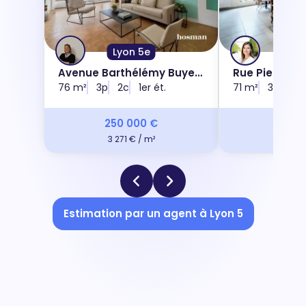
Lyon 5e
Lyo
Avenue Barthélémy Buyer,
Rue Pierre Va
69005
76 m²
3p
2c
1er ét.
71 m²
3p
2c
250 000 €
297 
3 271 € / m²
4 158 
Estimation par un agent à Lyon 5