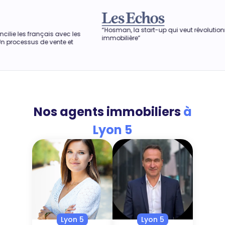
“Hosman, la start-up qui veut révolutionner l'agence
“Dans 
es
immobilière”
obtenir
aussi p
Nos agents immobiliers
à
Lyon 5
Lyon 5
Lyon 5