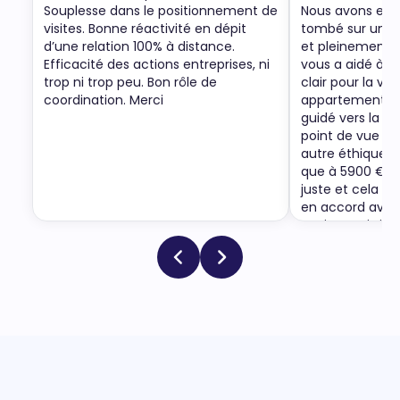
Souplesse dans le positionnement de
Nous avons eu l
visites. Bonne réactivité en dépit
tombé sur une 
d’une relation 100% à distance.
et pleinement à
Efficacité des actions entreprises, ni
vous a aidé à c
trop ni trop peu. Bon rôle de
clair pour la ve
coordination. Merci
appartement. D
guidé vers la s
point de vue é
autre éthique.
que à 5900 €, n
juste et cela n
en accord avec 
avoir un prix ju
équitable