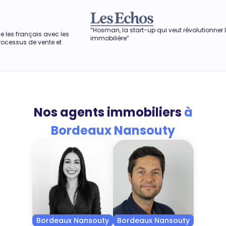
“Hosman, la start-up qui veut révolutionner l'agence
“Dans une
immobilière”
obtenir le
aussi perm
Nos agents immobiliers
à
Bordeaux Nansouty
Bordeaux Nansouty
Bordeaux Nansouty