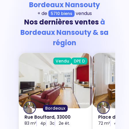
Bordeaux Nansouty
+ de
vendus
5710 biens
Nos dernières ventes
à
Bordeaux Nansouty & sa
région
Vendu
DPE D
Bordeaux
Bord
Rue Bouffard, 33000
Place des Mar
83 m²
4p
3c
2e ét.
Résistance, 
72 m²
4p
2c