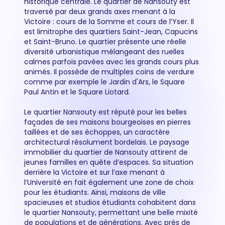
historique centrale. Le quartier de Nansouty est
traversé par deux grands axes menant à la
Victoire : cours de la Somme et cours de l’Yser. Il
est limitrophe des quartiers Saint-Jean, Capucins
et Saint-Bruno. Le quartier présente une réelle
diversité urbanistique mélangeant des ruelles
calmes parfois pavées avec les grands cours plus
animés. Il possède de multiples coins de verdure
comme par exemple le Jardin d'Ars, le Square
Paul Antin et le Square Liotard.
Le quartier Nansouty est réputé pour les belles
façades de ses maisons bourgeoises en pierres
taillées et de ses échoppes, un caractère
architectural résolument bordelais. Le paysage
immobilier du quartier de Nansouty attirent de
jeunes familles en quête d’espaces. Sa situation
derrière la Victoire et sur l’axe menant à
l’Université en fait également une zone de choix
pour les étudiants. Ainsi, maisons de ville
spacieuses et studios étudiants cohabitent dans
le quartier Nansouty, permettant une belle mixité
de populations et de générations. Avec près de