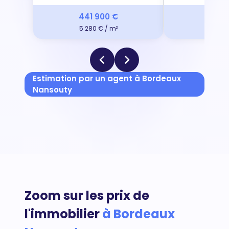
441 900 €
350 
5 280 € / m²
4 861 
Estimation par un agent à Bordeaux
Nansouty
Zoom sur les prix de
l'immobilier
à Bordeaux