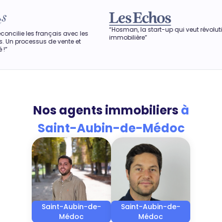
“Hosman, la start-up qui veut révolutionner l'agence
“Dan
 les
immobilière”
obten
et
aussi
Nos agents immobiliers
à
Saint-Aubin-de-Médoc
Saint-Aubin-de-
Saint-Aubin-de-
Médoc
Médoc