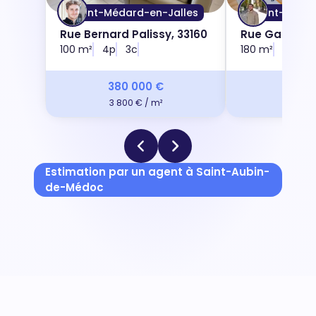
Saint-Médard-en-Jalles
Saint-Médar
Rue Bernard Palissy, 33160
Rue Gabriel 
100 m²
4p
3c
180 m²
7p
4
380 000 €
695 
3 800 € / m²
3 861 
Estimation par un agent à Saint-Aubin-
de-Médoc