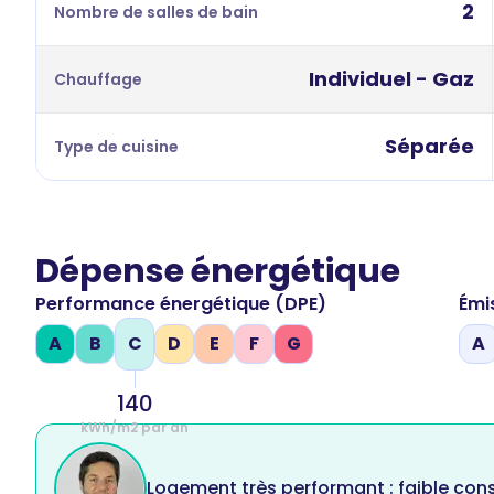
2
Nombre de salles de bain
Individuel - Gaz
Chauffage
Séparée
Type de cuisine
Dépense énergétique
Performance énergétique (DPE)
Émi
A
B
C
D
E
F
G
A
140
kWh/m2 par an
Logement très performant : faible co