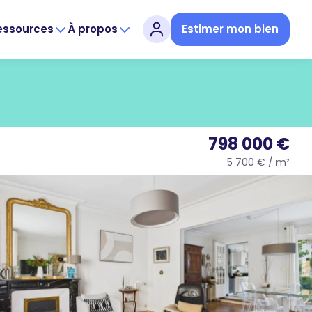
essources
À propos
Estimer mon bien
798 000 €
5 700 € / m²