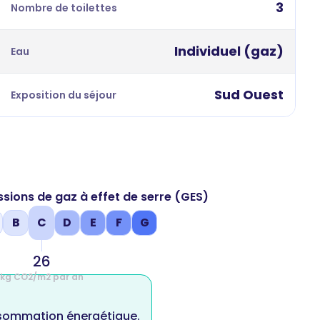
3
Nombre de toilettes
Individuel (gaz)
Eau
Sud Ouest
Exposition du séjour
ssions de gaz à effet de serre (GES)
B
C
D
E
F
G
26
kg CO2/m2 par an
nsommation énergétique.