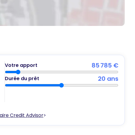
85 785 €
Votre apport
20
ans
Durée du prêt
ire Credit Advisor
>