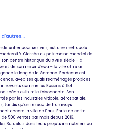
 d'autres...
nde entier pour ses vins, est une métropole
 et modernité. Classée au patrimoine mondial de
son centre historique du XVIIIe siècle – à
e et de son miroir d’eau – la ville offre un
égance le long de la Garonne. Bordeaux est
scence, avec ses quais réaménagés propices
s innovants comme les Bassins à flot
 une scène culturelle foisonnante. Son
e par les industries viticole, aérospatiale,
es, tandis qu’un réseau de tramways
nt encore la ville de Paris. Forte de cette
s de 500 ventes par mois depuis 2019,
 Bordelais dans leurs projets immobiliers au