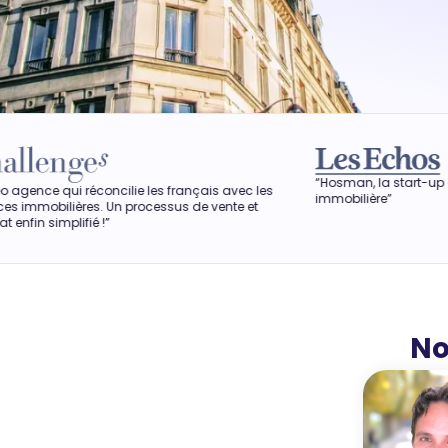
“Hosman, la start-up qui veut révolu
concilie les français avec les
immobilière”
. Un processus de vente et
é !”
No