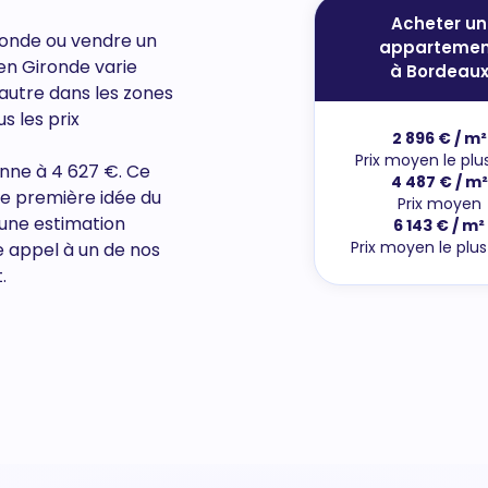
Acheter un
ronde ou vendre un
appartemen
 en Gironde varie
à Bordeau
l'autre dans les zones
us
les prix
2 896 € / m²
Prix moyen le plu
enne à 4 627 €. Ce
4 487 € / m²
ne première idée du
Prix moyen
 une estimation
6 143 € / m²
Prix moyen le plu
e appel à un de nos
.