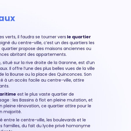
aux
 verts, il faudra se tourner vers
le quartier
oigné du centre-ville, c’est un des quartiers les
Ce quartier propose des maisons anciennes ou
ences abritant des appartements.
e
, situé sur la rive droite de la Garonne, est d’un
. Il offre l’une des plus belles vues de la ville
e de la Bourse ou la place des Quinconces. Son
 à un accès facile au centre-ville, attire
ants.
aritime
est le plus vaste quartier de
sage : les Bassins à flot en pleine mutation, et
n pleine rénovation, ce quartier attire pour le
n majorité.
ué entre le centre-ville, les boulevards et le
des familles, du fait du lycée privé homonyme