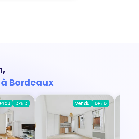
n,
n
à Bordeaux
endu
DPE D
Vendu
DPE D