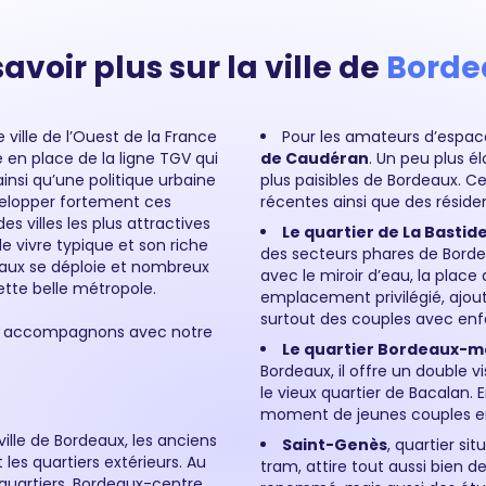
savoir plus sur la ville de
Borde
 ville de l’Ouest de la France
Pour les amateurs d’espaces
e en place de la ligne TGV qui
de Caudéran
. Un peu plus él
insi qu’une politique urbaine
plus paisibles de Bordeaux. 
velopper fortement ces
récentes ainsi que des résid
 villes les plus attractives
Le quartier de La Bastid
 vivre typique et son riche
des secteurs phares de Bordeaux
aux se déploie et nombreux
avec le miroir d’eau, la plac
tte belle métropole.
emplacement privilégié, ajouté
surtout des couples avec enf
ous accompagnons avec notre
Le quartier Bordeaux-m
Bordeaux, il offre un double vi
le vieux quartier de Bacalan. E
moment de jeunes couples e
ville de Bordeaux, les anciens
Saint-Genès
, quartier sit
 les quartiers extérieurs. Au
tram, attire tout aussi bien 
8 quartiers. Bordeaux-centre