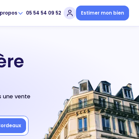
 propos
05 54 54 09 52
Estimer mon bien
ère
s une vente
Bordeaux