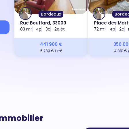
Bordeaux
Borde
Rue Bouffard, 33000
Place des Mart
83 m²
4p
3c
2e ét.
Résistance, 33
72 m²
4p
2c
441 900 €
350 00
5 280 € / m²
4 861 € 
'immobilier