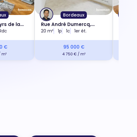
aux
Bordeaux
yrs de la
Rue André Dumercq,
Rue Na
000
Rdc
33000
20 m²
1p
1c
1er ét.
140 m²
0 €
95 000 €
/ m²
4 750 € / m²