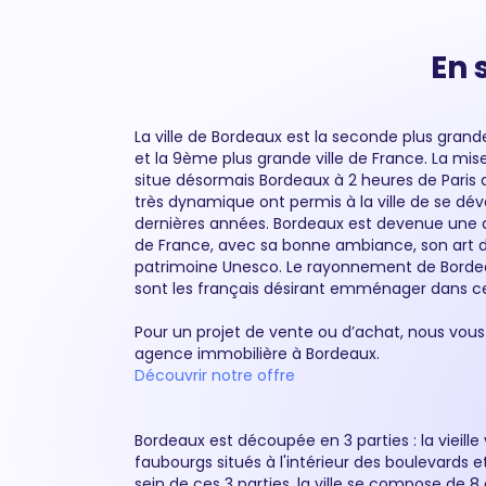
En 
La ville de Bordeaux est la seconde plus grande
et la 9ème plus grande ville de France. La mis
situe désormais Bordeaux à 2 heures de Paris a
très dynamique ont permis à la ville de se dé
dernières années. Bordeaux est devenue une des
de France, avec sa bonne ambiance, son art de
patrimoine Unesco. Le rayonnement de Borde
sont les français désirant emménager dans ce
Pour un projet de vente ou d’achat, nous v
agence immobilière à Bordeaux.
Découvrir notre offre
Bordeaux est découpée en 3 parties : la vieille 
faubourgs situés à l'intérieur des boulevards et
sein de ces 3 parties, la ville se compose de 