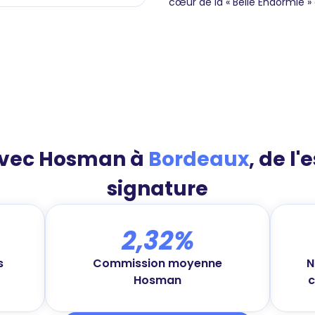
cœur de la « Belle Endormie » 
avec Hosman à
Bordeaux
, de l'
signature
2,32%
s
Commission moyenne
N
Hosman
c