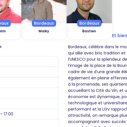
eaux
Bordeaux
Bordeaux
elm
Maiky
Bastien
Et bien
x
Bordeaux, célèbre dans le mo
qui allie avec brio tradition
l’UNESCO pour la splendeur de 
l’image de la place de la Bours
cadre de vie d’une grande él
également en pleine efferve
à la promenade, ses quartier
accueillant la Cité du Vin, et
économie est dynamique, porté
technologique et universitair
performant et la LGV rapproche
 – 17:00
attractivité, on remarque plu
accompagnant avec succès les