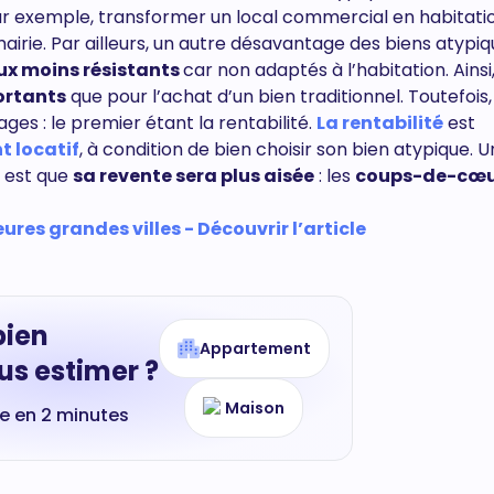
ar exemple, transformer un local commercial en habitati
irie. Par ailleurs, un autre désavantage des biens atypiq
x moins résistants
car non adaptés à l’habitation. Ainsi
ortants
que pour l’achat d’un bien traditionnel. Toutefois, 
s : le premier étant la rentabilité.
La rentabilité
est
t locatif
, à condition de bien choisir son bien atypique. 
e est que
sa revente sera plus aisée
: les
coups-de-cœ
res grandes villes - Découvrir l’article
bien
Appartement
s estimer ?
Maison
te en 2 minutes