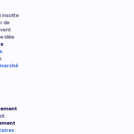
n insolite
ir de
uvent
ne idée
os
s
.
s
 marché
tement
at.
sement
taires
: