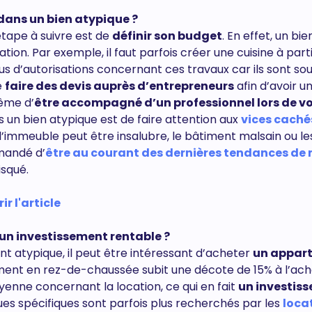
r dans un bien atypique ?
étape à suivre est de
définir son budget
. En effet, un bie
ion. Par exemple, il faut parfois créer une cuisine à part
plus d’autorisations concernant ces travaux car ils sont so
e
faire des devis auprès d’entrepreneurs
afin d’avoir u
ême d’
être accompagné d’un professionnel lors de v
s un bien atypique est de faire attention aux
vices caché
l’immeuble peut être insalubre, le bâtiment malsain ou le
mandé d’
être au courant des dernières tendances de
isqué.
r l'article
 un investissement rentable ?
t atypique, il peut être intéressant d’acheter
un appar
ment en rez-de-chaussée subit une décote de 15% à l’ach
enne concernant la location, ce qui en fait
un investis
iques spécifiques sont parfois plus recherchés par les
loca