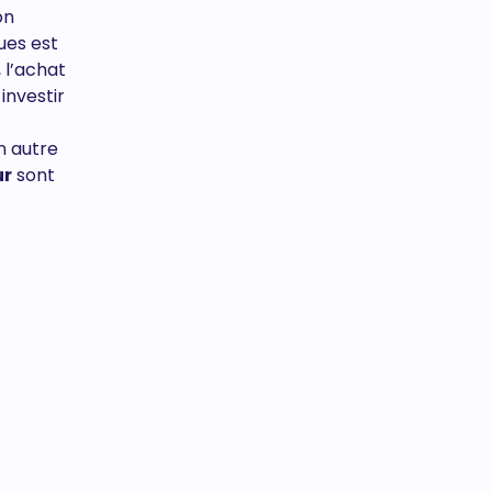
on
ues est
, l’achat
investir
Un autre
ur
sont