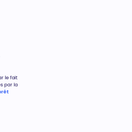
é
 le fait
s par la
prêt