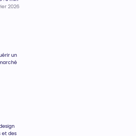
vier 2026
uérir un
 marché
design
s et des