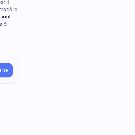
r il
 matière
ssant
e à
erte