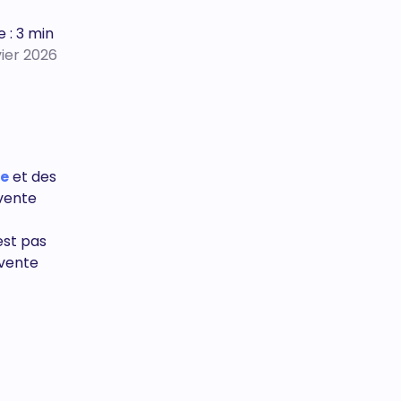
 : 3 min
vier 2026
ce
et des
 vente
est pas
 vente