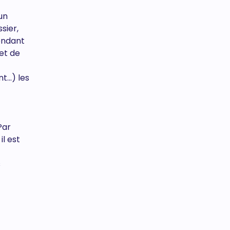
un
sier,
endant
 et de
...) les
Par
l est
s