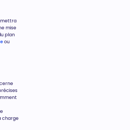
ermettra
ne mise
du plan
re
ou
ncerne
précises
 comment
ce
a charge