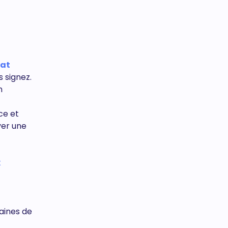
at
 signez.
n
ce et
ver une
x
zaines de