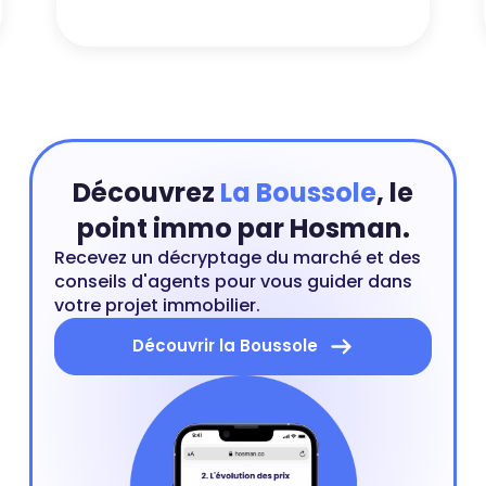
qu’on appelle des « frais de
notaire ». Dans la majeur partie
des cas à la charge de
l’acheteur, il n’en reste pas
moins intéressant de
comprendre comment calculer
les frais de notaire.
Découvrez
La Boussole
, le
point immo par Hosman.
Recevez un décryptage du marché et des
conseils d'agents pour vous guider dans
votre projet immobilier.
Découvrir la Boussole