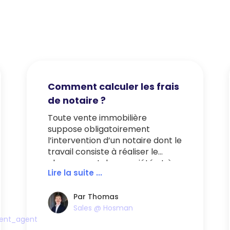
Comment calculer les frais
de notaire ?
Toute vente immobilière
suppose obligatoirement
l’intervention d’un notaire dont le
travail consiste à réaliser le
changement de propriété et à
Lire la suite ...
assurer la sécurité juridique de la
transaction immobilière. Lors de
la signature de l’acte
Par Thomas
authentique de vente, celui-ci
Sales @ Hosman
perçoit ainsi impérativement ce
ndent_agent