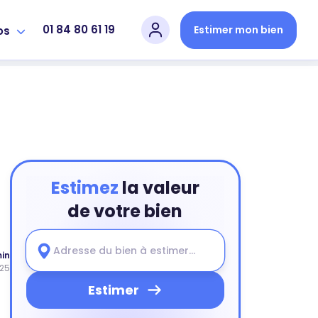
01 84 80 61 19
Estimer mon bien
os
Estimez
la valeur
de votre bien
min
025
Estimer