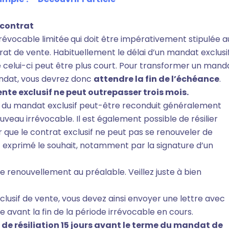
 contrat
révocable limitée
qui doit être impérativement stipulée a
rat de vente. Habituellement le délai d’un mandat exclusi
e celui-ci peut être plus court. Pour transformer un mand
andat, vous devrez donc
attendre la fin de l’échéance
.
ente exclusif ne peut outrepasser trois mois.
rée du mandat exclusif peut-être reconduit généralement
veau irrévocable. Il est également possible de résilier
 que le contrat exclusif ne peut pas se renouveler de
ait exprimé le souhait, notamment par la signature d’un
 renouvellement au préalable. Veillez juste à bien
xclusif de vente, vous devez ainsi envoyer une lettre avec
e avant la fin de la période irrévocable en cours.
er de résiliation 15 jours avant le terme du mandat de