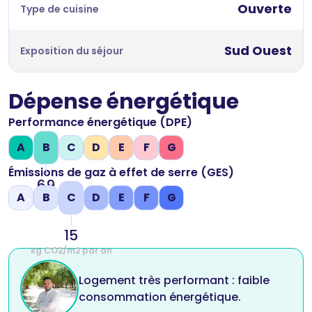
Ouverte
Type de cuisine
Sud Ouest
Exposition du séjour
Dépense énergétique
Performance énergétique (DPE)
A
B
C
D
E
F
G
Émissions de gaz à effet de serre (GES)
69
A
B
C
D
E
F
G
kWh/m2 par an
15
kg CO2/m2 par an
Logement très performant : faible
consommation énergétique.