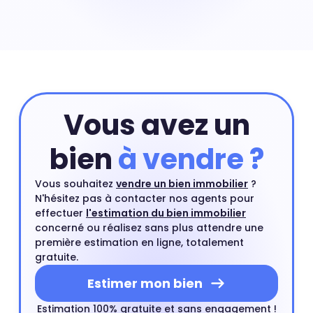
une maison nécessite souvent de payer un prix au m²
plus élevé que celui d'un appartement situé dans le
même quartier. Une maison en centre-ville ou proche
d'un centre ville est un type de bien très recherché par
les acheteurs.
Vous avez un
bien
à vendre ?
Vous souhaitez
vendre un bien immobilier
?
N'hésitez pas à contacter nos agents pour
effectuer
l'estimation du bien immobilier
concerné ou réalisez sans plus attendre une
première estimation en ligne, totalement
gratuite.
Estimer mon bien
Estimation 100% gratuite et sans engagement !