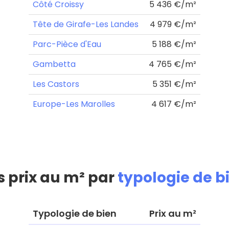
Côté Croissy
5 436 €/m²
Tête de Girafe-Les Landes
4 979 €/m²
Parc-Pièce d'Eau
5 188 €/m²
Gambetta
4 765 €/m²
Les Castors
5 351 €/m²
Europe-Les Marolles
4 617 €/m²
s prix au m² par
typologie de b
Typologie de bien
Prix au m²