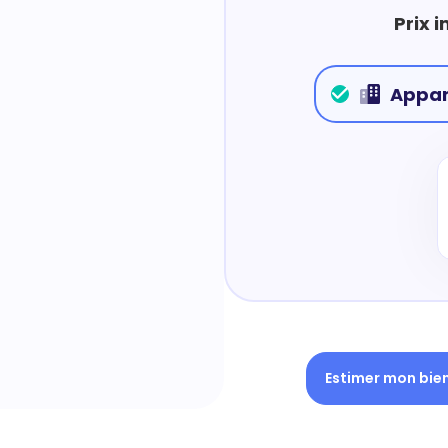
Prix 
Appa
Estimer mon bie