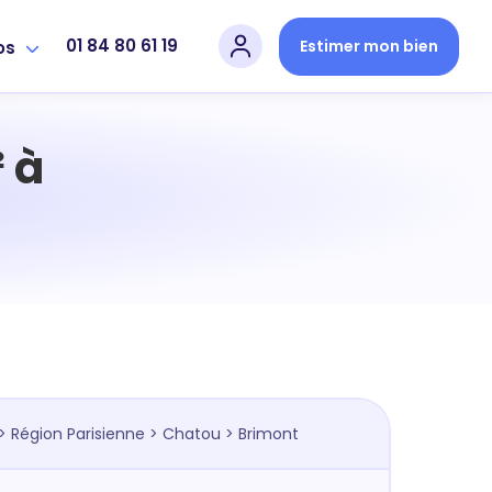
01 84 80 61 19
Estimer mon bien
os
 à
>
Région Parisienne
>
Chatou
> Brimont