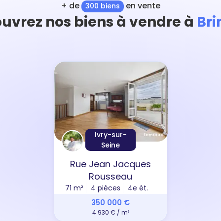
+ de
en vente
300 biens
uvrez nos biens à vendre à
Br
Ivry-sur-
Seine
Rue Jean Jacques
Rousseau
71 m²
4 pièces
4e ét.
350 000 €
4 930 € / m²