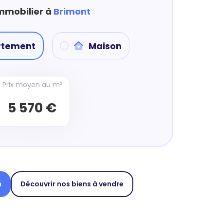
immobilier à
Brimont
rtement
Maison
Prix moyen au m²
5 570 €
n
Découvrir nos biens à vendre