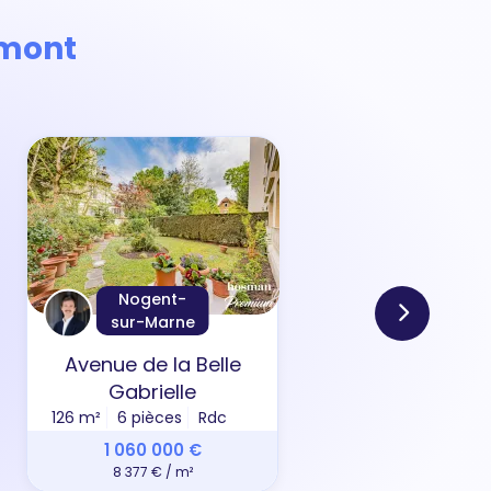
imont
Nogent-
sur-Marne
Avenue de la Belle
All
Gabrielle
126 m²
6 pièces
Rdc
69 m
1 060 000 €
8 377 € / m²