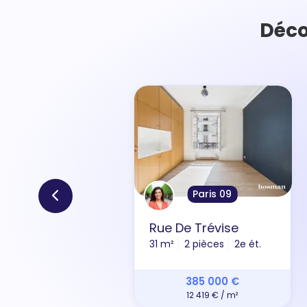
Déco
Paris 09
Rue De Trévise
31 m²
2 pièces
2e ét.
385 000 €
12 419 € / m²