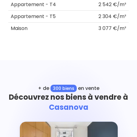
Appartement - T4
2 542 €/m²
Appartement - T5
2 304 €/m²
Maison
3 077 €/m²
+ de
en vente
300 biens
Découvrez nos biens à vendre à
Casanova