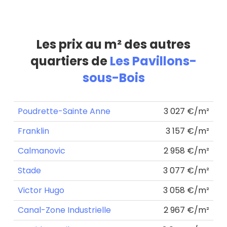
Les prix au m² des autres
quartiers de
Les Pavillons-
sous-Bois
Poudrette-Sainte Anne
3 027 €/m²
Franklin
3 157 €/m²
Calmanovic
2 958 €/m²
Stade
3 077 €/m²
Victor Hugo
3 058 €/m²
Canal-Zone Industrielle
2 967 €/m²